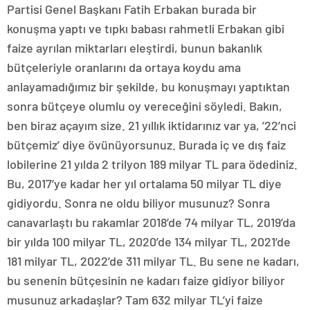
Partisi Genel Başkanı Fatih Erbakan burada bir
konuşma yaptı ve tıpkı babası rahmetli Erbakan gibi
faize ayrılan miktarları eleştirdi, bunun bakanlık
bütçeleriyle oranlarını da ortaya koydu ama
anlayamadığımız bir şekilde, bu konuşmayı yaptıktan
sonra bütçeye olumlu oy vereceğini söyledi. Bakın,
ben biraz açayım size. 21 yıllık iktidarınız var ya, ’22’nci
bütçemiz’ diye övünüyorsunuz. Burada iç ve dış faiz
lobilerine 21 yılda 2 trilyon 189 milyar TL para ödediniz.
Bu, 2017’ye kadar her yıl ortalama 50 milyar TL diye
gidiyordu. Sonra ne oldu biliyor musunuz? Sonra
canavarlaştı bu rakamlar 2018’de 74 milyar TL, 2019’da
bir yılda 100 milyar TL, 2020’de 134 milyar TL, 2021’de
181 milyar TL, 2022’de 311 milyar TL. Bu sene ne kadarı,
bu senenin bütçesinin ne kadarı faize gidiyor biliyor
musunuz arkadaşlar? Tam 632 milyar TL’yi faize