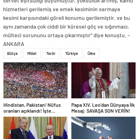
servet eşitsizliği büyümüştür, yoksulluk artmış, kamu
hizmetleri gerilemiş ve emek kesiminin sermaye
kesimi karşısındaki göreli konumu gerilemiştir. ve bu
aynı zamanda çok ciddi bir küresel göç ve sığınmacı,
mülteci sorununu ortaya çıkarmıştır” diye konuştu. –
ANKARA
Bütçe
Millet
Terör
Türkiye
Ülke
Hindistan, Pakistan! Nüfus
Papa XIV. Leo’dan Dünyaya İlk
oranları açıklandı! İşte
Mesaj: SAVAŞA SON VERİN!
Dünyanın en kalabalık ülkesi!
Dünya haritası ülkeler!