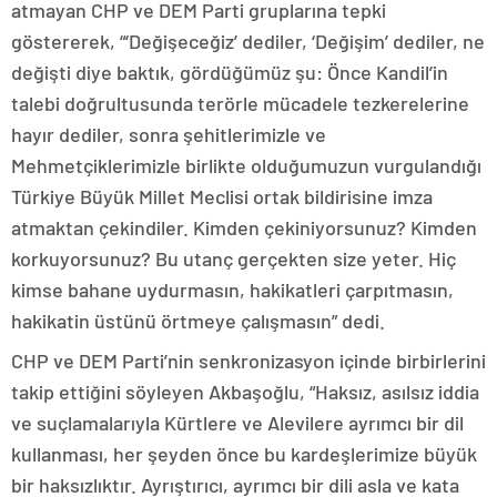
atmayan CHP ve DEM Parti gruplarına tepki
göstererek, “‘Değişeceğiz’ dediler, ‘Değişim’ dediler, ne
değişti diye baktık, gördüğümüz şu: Önce Kandil’in
talebi doğrultusunda terörle mücadele tezkerelerine
hayır dediler, sonra şehitlerimizle ve
Mehmetçiklerimizle birlikte olduğumuzun vurgulandığı
Türkiye Büyük Millet Meclisi ortak bildirisine imza
atmaktan çekindiler. Kimden çekiniyorsunuz? Kimden
korkuyorsunuz? Bu utanç gerçekten size yeter. Hiç
kimse bahane uydurmasın, hakikatleri çarpıtmasın,
hakikatin üstünü örtmeye çalışmasın” dedi.
CHP ve DEM Parti’nin senkronizasyon içinde birbirlerini
takip ettiğini söyleyen Akbaşoğlu, “Haksız, asılsız iddia
ve suçlamalarıyla Kürtlere ve Alevilere ayrımcı bir dil
kullanması, her şeyden önce bu kardeşlerimize büyük
bir haksızlıktır. Ayrıştırıcı, ayrımcı bir dili asla ve kata