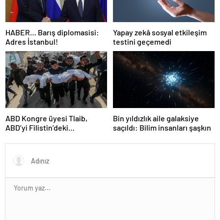
HABER… Barış diplomasisi:
Yapay zekâ sosyal etkileşim
Adres İstanbul!
testini geçemedi
ABD Kongre üyesi Tlaib,
Bin yıldızlık aile galaksiye
ABD’yi Filistin’deki
saçıldı: Bilim insanları şaşkın
“soykırımda suç ortağı”
olmakla itham etti