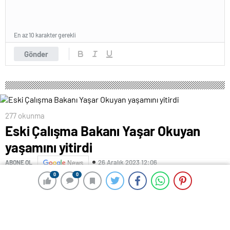
En az 10 karakter gerekli
Gönder
277 okunma
Eski Çalışma Bakanı Yaşar Okuyan
yaşamını yitirdi
26 Aralık 2023 12:06
ABONE OL
News
0
0
0
0
Eski Çalışma ve Sosyal Güvenlik Bakanı Yaşar Okuyan,
geçirdiği iç kanama nedeniyle kaldırıldığı hastanede
yaşamını yitirdi.
HASTANEYE KALDIRILMIŞTI