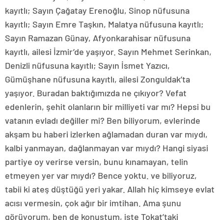
kayıtlı; Sayın Çağatay Erenoğlu, Sinop nüfusuna
kayıtlı; Sayın Emre Taşkın, Malatya nüfusuna kayıtlı;
Sayın Ramazan Günay, Afyonkarahisar nüfusuna
kayıtlı, ailesi İzmir’de yaşıyor. Sayın Mehmet Serinkan,
Denizli nüfusuna kayıtlı; Sayın İsmet Yazıcı,
Gümüşhane nüfusuna kayıtlı, ailesi Zonguldak’ta
yaşıyor. Buradan baktığımızda ne çıkıyor? Vefat
edenlerin, şehit olanların bir milliyeti var mı? Hepsi bu
vatanın evladı değiller mi? Ben biliyorum, evlerinde
akşam bu haberi izlerken ağlamadan duran var mıydı,
kalbi yanmayan, dağlanmayan var mıydı? Hangi siyasi
partiye oy verirse versin, bunu kınamayan, telin
etmeyen yer var mıydı? Bence yoktu. ve biliyoruz,
tabii ki ateş düştüğü yeri yakar. Allah hiç kimseye evlat
acısı vermesin, çok ağır bir imtihan. Ama şunu
görüyorum, ben de konuştum, işte Tokat’taki