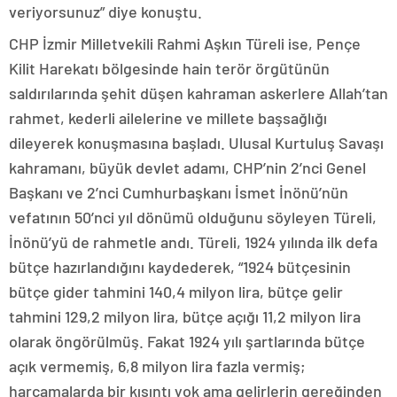
veriyorsunuz” diye konuştu.
CHP İzmir Milletvekili Rahmi Aşkın Türeli ise, Pençe
Kilit Harekatı bölgesinde hain terör örgütünün
saldırılarında şehit düşen kahraman askerlere Allah’tan
rahmet, kederli ailelerine ve millete başsağlığı
dileyerek konuşmasına başladı. Ulusal Kurtuluş Savaşı
kahramanı, büyük devlet adamı, CHP’nin 2’nci Genel
Başkanı ve 2’nci Cumhurbaşkanı İsmet İnönü’nün
vefatının 50’nci yıl dönümü olduğunu söyleyen Türeli,
İnönü’yü de rahmetle andı. Türeli, 1924 yılında ilk defa
bütçe hazırlandığını kaydederek, “1924 bütçesinin
bütçe gider tahmini 140,4 milyon lira, bütçe gelir
tahmini 129,2 milyon lira, bütçe açığı 11,2 milyon lira
olarak öngörülmüş. Fakat 1924 yılı şartlarında bütçe
açık vermemiş, 6,8 milyon lira fazla vermiş;
harcamalarda bir kısıntı yok ama gelirlerin gereğinden