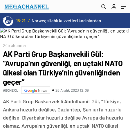
Türkiye’nin güvenliğinden geçer”
15:20
/
Cristiano Ronaldo’nun akıllara zarar tüm kariyerinin istatistiğini çıkardık !
245 okunma
AK Parti Grup Başkanvekili Gül:
“Avrupa’nın güvenliği, en uçtaki NATO
ülkesi olan Türkiye’nin güvenliğinden
geçer”
26 Aralık 2023 12:09
ABONE OL
News
AK Parti Grup Başkanvekili Abdulhamit Gül, “Türkiye,
Ankara huzurlu değilse, Gaziantep, Şanlıurfa huzurlu
değilse, Diyarbakır huzurlu değilse Avrupa da huzurlu
olamaz. Avrupa’nın güvenliği, en uçtaki NATO ülkesi