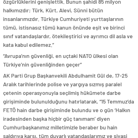
özgürlüklerini genişlettik. Bunun şahidi 85 milyon
halkımızdır; Türk, Kürt, Alevi, Sünni bütün
insanlarımızdır. Türkiye Cumhuriyeti yurttaşlarının
tümü, istisnasız tümü kanun önünde eşit ve birinci
sınıf vatandaşlardır, ötekileştirici ve ayrımcı dil asla ve
kata kabul edilemez.”
“Avrupa’nın güvenliği, en uçtaki NATO ülkesi olan
Türkiye’nin güvenliğinden geçer”
AK Parti Grup Başkanvekili Abdulhamit Gül de, 17-25
Aralık tarihlerinde polise ve yargıya sızmış paralel
çetenin operasyonuyla seçilmiş hükümete darbe
girişiminde bulunulduğunu hatırlatarak, “15 Temmuz’da
FETÖ hain darbe girişiminde bulundu ve o gün ‘Halkın
iradesinden başka hiçbir güç tanımam’ diyen
Cumhurbaşkanımız milletimizle beraber bu hain
saldırıya karşı, tüm duyarlı vatandaşlarımız ve siyasi