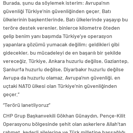
Burada, şunu da söylemek isterim: Avrupa’nın
güvenliği Türkiye’nin güvenliğinden geçer. Batı
ülkelerinin başkentlerinde, Batı ülkelerinde yaşayıp bu
teröre destek verenler, binlerce kilometre öteden
gelip benim yanı başımda Türkiye’ye operasyon
yapanlara gözümü yumacak değilim; geldikleri gibi
gidecekler, bu mücadeleyi de en başarılı bir şekilde
vereceğiz. Türkiye, Ankara huzurlu değilse, Gaziantep,
Şanlıurfa huzurlu değilse, Diyarbakır huzurlu değilse
Avrupa da huzurlu olamaz. Avrupa’nın güvenliği, en
uçtaki NATO ülkesi olan Türkiye’nin güvenliğinden
geçer.”
“Terörü lanetliyoruz”
CHP Grup Başkanvekili Gökhan Günaydın, Pençe-Kilit
Operasyonu bölgesinde şehit olan askerlere Allah’tan
rahmet, kederli ailelerine ve Türk milletine başsağlığı