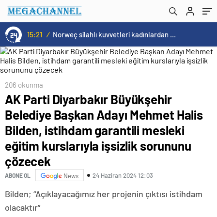
garantili mesleki eğitim kurslarıyla işsizlik
sorununu çözecek
15:21
/
Norweç silahlı kuvvetleri kadınlardan oluşan özel kuvvetler eğitimlerini başlattı.
206 okunma
AK Parti Diyarbakır Büyükşehir
Belediye Başkan Adayı Mehmet Halis
Bilden, istihdam garantili mesleki
eğitim kurslarıyla işsizlik sorununu
çözecek
24 Haziran 2024 12:03
ABONE OL
News
Bilden; “Açıklayacağımız her projenin çıktısı istihdam
olacaktır”