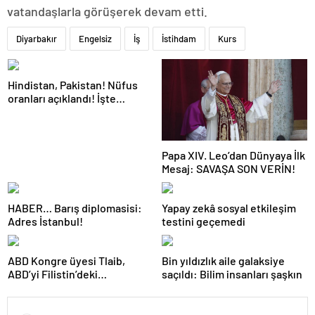
vatandaşlarla görüşerek devam etti.
Diyarbakır
Engelsiz
İş
İstihdam
Kurs
Hindistan, Pakistan! Nüfus
oranları açıklandı! İşte
Dünyanın en kalabalık ülkesi!
Dünya haritası ülkeler!
Papa XIV. Leo’dan Dünyaya İlk
Mesaj: SAVAŞA SON VERİN!
HABER… Barış diplomasisi:
Yapay zekâ sosyal etkileşim
Adres İstanbul!
testini geçemedi
ABD Kongre üyesi Tlaib,
Bin yıldızlık aile galaksiye
ABD’yi Filistin’deki
saçıldı: Bilim insanları şaşkın
“soykırımda suç ortağı”
olmakla itham etti