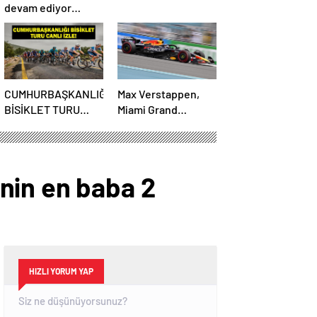
devam ediyor…
CUMHURBAŞKANLIĞI
Max Verstappen,
BİSİKLET TURU
Miami Grand
CANLI İZLE:
Prix’sine ilk sıradan
Cumhurbaşkanlığı
başlayacak
Bisiklet Yarışı Hangi
Kanalda? İşte İzmir
nin en baba 2
Bisiklet Yarışı
Bilgileri…
HIZLI YORUM YAP