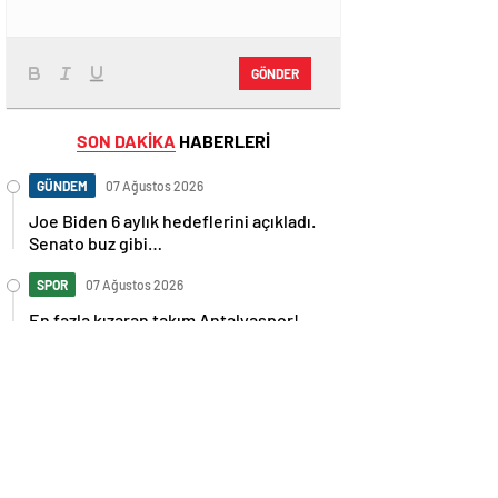
GÖNDER
SON DAKİKA
HABERLERİ
GÜNDEM
07 Ağustos 2026
Joe Biden 6 aylık hedeflerini açıkladı.
Senato buz gibi…
SPOR
07 Ağustos 2026
En fazla kızaran takım Antalyaspor!
Tam 5 futbolcu….
GÜNDEM
07 Ağustos 2026
Norweç silahlı kuvvetleri kadınlardan
oluşan özel kuvvetler eğitimlerini
başlattı.
SPOR
07 Ağustos 2026