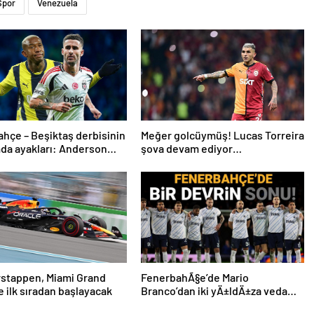
Spor
Venezuela
hçe – Beşiktaş derbisinin
Meğer golcüymüş! Lucas Torreira
da ayakları: Anderson
şova devam ediyor…
 ve Rafa Silva
rstappen, Miami Grand
FenerbahÃ§e’de Mario
ne ilk sıradan başlayacak
Branco’dan iki yÄ±ldÄ±za veda
mesajÄ±: “Gelecek sezon