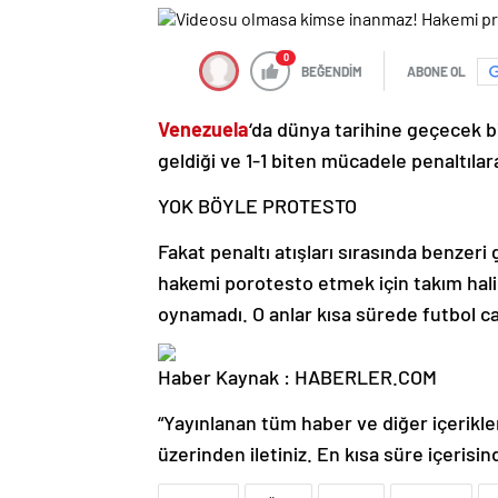
0
BEĞENDİM
ABONE OL
Venezuela
‘da dünya tarihine geçecek b
geldiği ve 1-1 biten mücadele penaltılara
YOK BÖYLE PROTESTO
Fakat penaltı atışları sırasında benzer
hakemi porotesto etmek için takım halind
oynamadı. O anlar kısa sürede futbol c
Haber Kaynak : HABERLER.COM
“Yayınlanan tüm haber ve diğer içerikler i
üzerinden iletiniz. En kısa süre içerisin