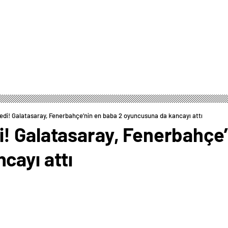
di! Galatasaray, Fenerbahçe’nin en baba 2 oyuncusuna da kancayı attı
! Galatasaray, Fenerbahçe’
cayı attı
0
News