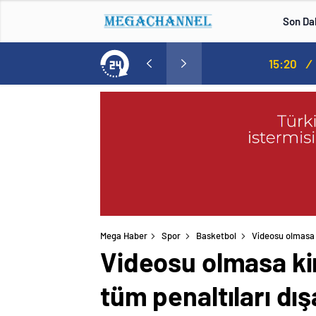
Son Da
Norweç silahlı kuvvetleri kadınlardan oluşan özel kuvvetler eğitimlerini başlattı.
15:20
/
Mega Haber
Spor
Basketbol
Videosu olmasa 
Videosu olmasa ki
tüm penaltıları dışa