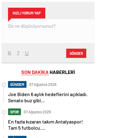
HIZLI YORUM YAP
GÖNDER
SON DAKİKA
HABERLERİ
GÜNDEM
07 Ağustos 2026
Joe Biden 6 aylık hedeflerini açıkladı.
Senato buz gibi…
SPOR
07 Ağustos 2026
En fazla kızaran takım Antalyaspor!
Tam 5 futbolcu….