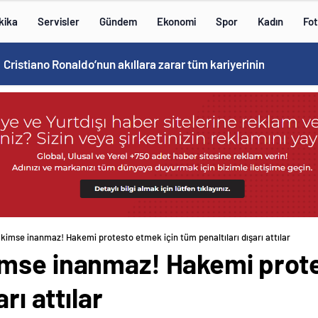
kika
Servisler
Gündem
Ekonomi
Spor
Kadın
Fot
Cristiano Ronaldo’nun akıllara zarar tüm kariyerinin istatistiğini çıkardık !
kimse inanmaz! Hakemi protesto etmek için tüm penaltıları dışarı attılar
mse inanmaz! Hakemi prote
rı attılar