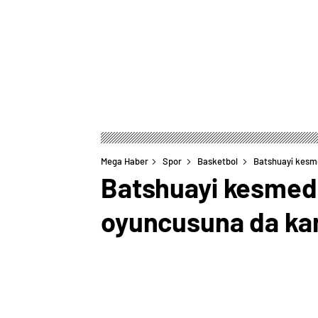
Mega Haber
Spor
Basketbol
Batshuayi kesme
Batshuayi kesmedi
oyuncusuna da kan
0
BEĞENDİM
ABONE OL