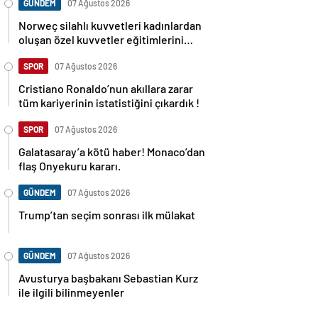
GÜNDEM
07 Ağustos 2026
Norweç silahlı kuvvetleri kadınlardan
oluşan özel kuvvetler eğitimlerini
başlattı.
SPOR
07 Ağustos 2026
Cristiano Ronaldo’nun akıllara zarar
tüm kariyerinin istatistiğini çıkardık !
SPOR
07 Ağustos 2026
Galatasaray’a kötü haber! Monaco’dan
flaş Onyekuru kararı.
GÜNDEM
07 Ağustos 2026
Trump’tan seçim sonrası ilk mülakat
GÜNDEM
07 Ağustos 2026
Avusturya başbakanı Sebastian Kurz
ile ilgili bilinmeyenler