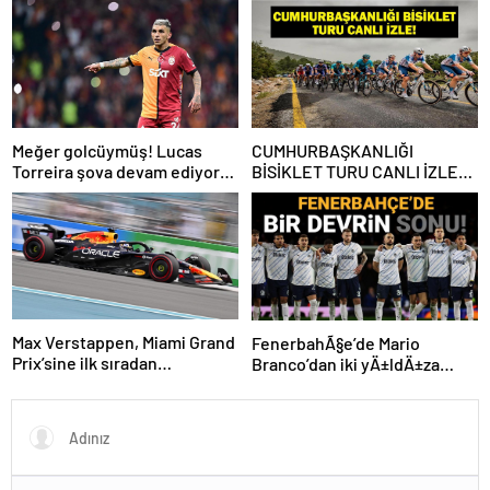
Rafa Silva
Meğer golcüymüş! Lucas
CUMHURBAŞKANLIĞI
Torreira şova devam ediyor…
BİSİKLET TURU CANLI İZLE:
Cumhurbaşkanlığı Bisiklet
Yarışı Hangi Kanalda? İşte
İzmir Bisiklet Yarışı Bilgileri…
Max Verstappen, Miami Grand
FenerbahÃ§e’de Mario
Prix’sine ilk sıradan
Branco’dan iki yÄ±ldÄ±za
başlayacak
veda mesajÄ±: “Gelecek
sezon yoksunuz”