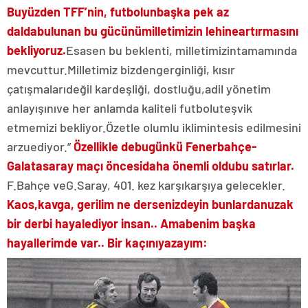
Bu
yüzden TFF’nin, futbolun
başka pek az
dalda
bulunan bu gücünü
milletimizin lehine
artırmasını
bekliyoruz.
Esasen bu beklenti, milletimizin
tamamında
mevcuttur.
Milletimiz bizden
gerginliği, kısır
çatışmaları
değil kardeşliği, dostluğu,
adil yönetim
anlayışını
ve her anlamda kaliteli futbolu
teşvik
etmemizi bekliyor.
Özetle olumlu iklimin
tesis edilmesini
arzu
ediyor.”
Özellikle de
bugünkü Fenerbahçe-
Galatasaray maçı öncesi
daha önemli oldu
bu satırlar.
F.Bahçe ve
G.Saray, 401. kez karşı
karşıya gelecekler.
Kaos,
kavga, gerilim ne derseniz
deyin bunlardan
uzak
bir derbi hayal
ediyor insan.. Ama
benim başka
hayallerim
de var.. Bir kaçını
yazayım: