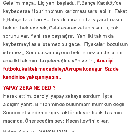
Gelelim maça.. Lig yeni başladı.. F.Bahçe Kadıköy’de
kaybederse Mourinho’nun karizması sarsılabilir.. Fakat
F.Bahçe taraftarı Portekizli hocanın fark yaratmasını
bekler, bekleyecek. Galatasaray zaten sıkıntılı, çok
sorunu var. Yenilirse başı ağrır.. Yani iki takım da
kaybetmeyi asla istemez bu gece.. Fiyakaları bozulsun
istemez.. Sonucu şampiyonu belirlemez bu derbinin
ama iki takımın da geleceğine yön verir..
Ama iyi
futbolu,
kaliteli mücadeleyi
Avrupa konuşur..
Siz de
kendinize yakışanı
yapın..
YAPAY ZEKA NE DEDİ?
Merak ettim, derbiyi yapay zekaya sordum. İşte
aldığım yanıt: Bir tahminde bulunmam mümkün değil.
Sonuca etki eden birçok faktör oluyor bu iki takımın
maçında. Önereceğim şey: Maçın keyfini çıkar.
Haber Kaynak : SABAH.COM.TR