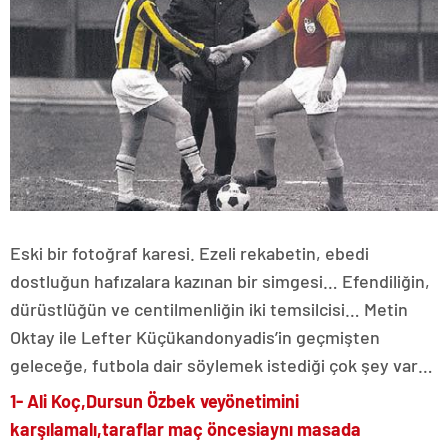
Eski bir fotoğraf karesi. Ezeli rekabetin, ebedi
dostluğun hafızalara kazınan bir simgesi… Efendiliğin,
dürüstlüğün ve centilmenliğin iki temsilcisi… Metin
Oktay ile Lefter Küçükandonyadis’in geçmişten
geleceğe, futbola dair söylemek istediği çok şey var…
1- Ali Koç,
Dursun Özbek ve
yönetimini
karşılamalı,
taraflar maç öncesi
aynı masada