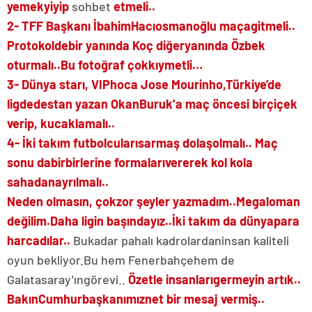
yemek
yiyip
sohbet
etmeli..
2-
TFF Başkanı İbahim
Hacıosmanoğlu maça
gitmeli..
Protokolde
bir yanında Koç diğer
yanında Özbek
oturmalı..
Bu fotoğraf çok
kıymetli…
3-
Dünya starı, VIP
hoca Jose Mourinho,
Türkiye’de
ligde
destan yazan Okan
Buruk’a maç öncesi bir
çiçek
verip, kucaklamalı..
4-
İki takım futbolcuları
sarmaş dolaş
olmalı.. Maç
sonu da
birbirlerine formaları
vererek kol kola
sahadan
ayrılmalı..
Neden olmasın, çok
zor şeyler yazmadım..
Megaloman
değilim.
Daha ligin başındayız..
İki takım da dünya
para
harcadılar..
Bu
kadar pahalı kadrolardan
insan kaliteli
oyun bekliyor.
Bu hem Fenerbahçe
hem de
Galatasaray’ın
görevi..
Özetle insanları
germeyin artık..
Bakın
Cumhurbaşkanımız
net bir mesaj vermiş..