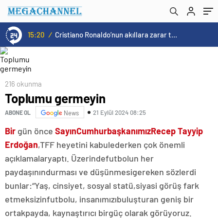
15:20
/
Cristiano Ronaldo’nun akıllara zarar tüm kariyerinin istatistiğini çıkardık !
216 okunma
Toplumu germeyin
21 Eylül 2024 08:25
ABONE OL
News
Bir
gün önce
Sayın
Cumhurbaşkanımız
Recep Tayyip
Erdoğan
,
TFF heyetini kabul
ederken çok önemli
açıklamalar
yaptı. Üzerinde
futbolun her
paydaşının
durması ve düşünmesi
gereken sözlerdi
bunlar:
“Yaş, cinsiyet, sosyal statü,
siyasi görüş fark
etmeksizin
futbolu, insanımızı
buluşturan geniş bir
ortak
payda, kaynaştırıcı bir
güç olarak görüyoruz.