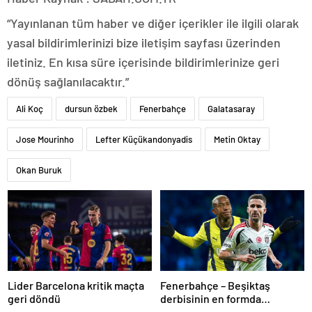
“Yayınlanan tüm haber ve diğer içerikler ile ilgili olarak
yasal bildirimlerinizi bize iletişim sayfası üzerinden
iletiniz. En kısa süre içerisinde bildirimlerinize geri
dönüş sağlanılacaktır.”
Ali Koç
dursun özbek
Fenerbahçe
Galatasaray
Jose Mourinho
Lefter Küçükandonyadis
Metin Oktay
Okan Buruk
Lider Barcelona kritik maçta
Fenerbahçe – Beşiktaş
geri döndü
derbisinin en formda
ayakları: Anderson Talisca ve