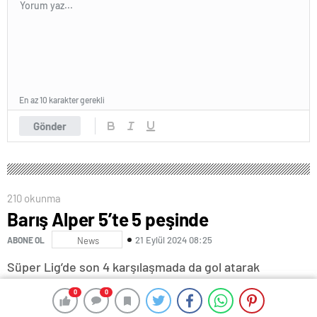
En az 10 karakter gerekli
Gönder
210 okunma
Barış Alper 5’te 5 peşinde
21 Eylül 2024 08:25
ABONE OL
News
Süper Lig’de son 4 karşılaşmada da gol atarak
formunun zirvesini gören Barış Alper Yılmaz,
0
0
0
0
Galatasaray’ın yine en önemli kozlarından biri olacak.