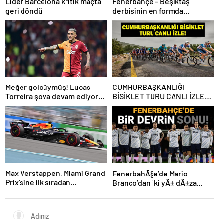
Lider Barcelona kritik maçta
Fenerbahçe – Beşiktaş
geri döndü
derbisinin en formda
ayakları: Anderson Talisca ve
Rafa Silva
Meğer golcüymüş! Lucas
CUMHURBAŞKANLIĞI
Torreira şova devam ediyor…
BİSİKLET TURU CANLI İZLE:
Cumhurbaşkanlığı Bisiklet
Yarışı Hangi Kanalda? İşte
İzmir Bisiklet Yarışı Bilgileri…
Max Verstappen, Miami Grand
FenerbahÃ§e’de Mario
Prix’sine ilk sıradan
Branco’dan iki yÄ±ldÄ±za
başlayacak
veda mesajÄ±: “Gelecek
sezon yoksunuz”