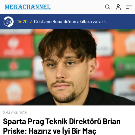
15:20
/
Cristiano Ronaldo’nun akıllara zarar tüm kariyerinin istatistiğini çıkardık !
293 okunma
Sparta Prag Teknik Direktörü Brian
Priske: Hazırız ve İyi Bir Maç