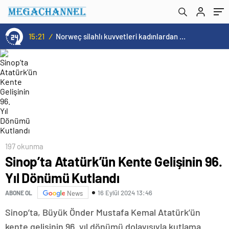
15:21
/
Norweç silahlı kuvvetleri kadınlardan oluşan özel kuvvetler eğitimlerini başlattı.
197 okunma
Sinop’ta Atatürk’ün Kente Gelişinin 96.
Yıl Dönümü Kutlandı
16 Eylül 2024 13:46
ABONE OL
News
Sinop’ta, Büyük Önder Mustafa Kemal Atatürk’ün
kente gelişinin 96. yıl dönümü dolayısıyla kutlama