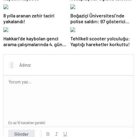
öldürdü!
8 yılla aranan zehir taciri
Boğaziçi Üniversitesi’nde
yakalandı!
polise saldırı: 97 gösterici
gözaltında
Hakkari’de kaybolan genci
Tehlikeli scooter yolculuğu:
arama çalışmalarında 4. gün:
Yaptığı hareketler korkuttu!
Dalgıç polislerden birinin
omzu çıktı!
En az 10 karakter gerekli
Gönder