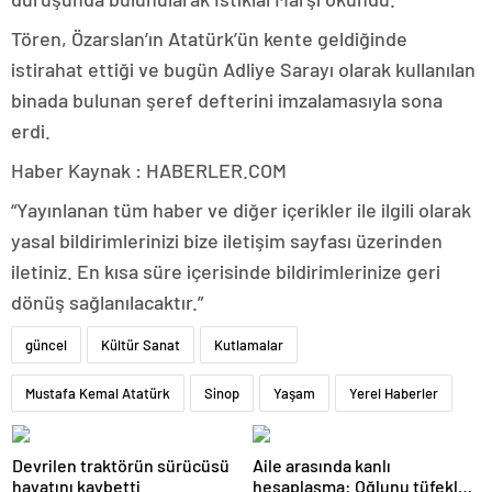
Tören, Özarslan’ın Atatürk’ün kente geldiğinde
istirahat ettiği ve bugün Adliye Sarayı olarak kullanılan
binada bulunan şeref defterini imzalamasıyla sona
erdi.
Haber Kaynak : HABERLER.COM
“Yayınlanan tüm haber ve diğer içerikler ile ilgili olarak
yasal bildirimlerinizi bize iletişim sayfası üzerinden
iletiniz. En kısa süre içerisinde bildirimlerinize geri
dönüş sağlanılacaktır.”
güncel
Kültür Sanat
Kutlamalar
Mustafa Kemal Atatürk
Sinop
Yaşam
Yerel Haberler
Devrilen traktörün sürücüsü
Aile arasında kanlı
hayatını kaybetti
hesaplaşma: Oğlunu tüfekle