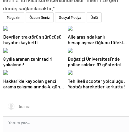
iletiniz. En kısa süre içerisinde bildirimlerinize geri
dönüş sağlanılacaktır.”
Magazin
Özcan Deniz
Sosyal Medya
Ünlü
Devrilen traktörün sürücüsü
Aile arasında kanlı
hayatını kaybetti
hesaplaşma: Oğlunu tüfekle
öldürdü!
8 yılla aranan zehir taciri
Boğaziçi Üniversitesi’nde
yakalandı!
polise saldırı: 97 gösterici
gözaltında
Hakkari’de kaybolan genci
Tehlikeli scooter yolculuğu:
arama çalışmalarında 4. gün:
Yaptığı hareketler korkuttu!
Dalgıç polislerden birinin
omzu çıktı!