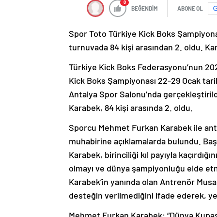
0
BEĞENDİM
ABONE OL
Spor Toto Türkiye Kick Boks Şampiyona
turnuvada 84 kişi arasından 2. oldu. K
Türkiye Kick Boks Federasyonu’nun 2024
Kick Boks Şampiyonası 22-29 Ocak tarih
Antalya Spor Salonu’nda gerçekleştiri
Karabek, 84 kişi arasında 2. oldu.
Sporcu Mehmet Furkan Karabek ile antr
muhabirine açıklamalarda bulundu. Başa
Karabek, birinciliği kıl payıyla kaçırdı
olmayı ve dünya şampiyonluğu elde etm
Karabek’in yanında olan Antrenör Musa 
desteğin verilmediğini ifade ederek, ye
Mehmet Furkan Karabek: “Dünya Kupas