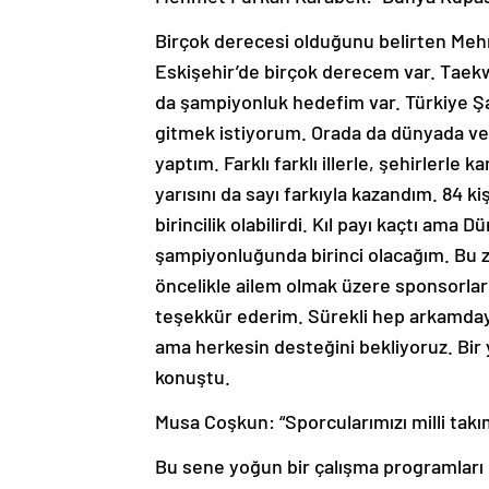
Birçok derecesi olduğunu belirten Me
Eskişehir’de birçok derecem var. Tae
da şampiyonluk hedefim var. Türkiye Şa
gitmek istiyorum. Orada da dünyada vey
yaptım. Farklı farklı illerle, şehirlerle
yarısını da sayı farkıyla kazandım. 84 k
birincilik olabilirdi. Kıl payı kaçtı am
şampiyonluğunda birinci olacağım. Bu
öncelikle ailem olmak üzere sponsorla
teşekkür ederim. Sürekli hep arkamday
ama herkesin desteğini bekliyoruz. Bir y
konuştu.
Musa Coşkun: “Sporcularımızı milli takı
Bu sene yoğun bir çalışma programları