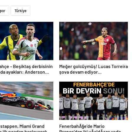
por
Türkiye
hçe – Beşiktaş derbisinin
Meğer golcüymüş! Lucas Torreira
da ayakları: Anderson
şova devam ediyor…
 ve Rafa Silva
rstappen, Miami Grand
FenerbahÃ§e’de Mario
ne ilk sıradan başlayacak
Branco’dan iki yÄ±ldÄ±za veda