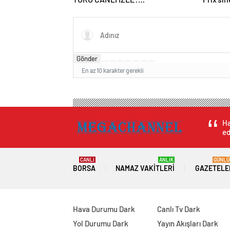
Cumhurbaşkanlığı Bisiklet Yarışı
Hangi Kanalda? İşte İzmir Bisiklet
Yarışı Bilgileri…
Gönder
En az 10 karakter gerekli
Ha
ed
CANLI
ANLIK
GÜNLÜ
BORSA
NAMAZ VAKITLERI
GAZETELE
Hava Durumu Dark
Canlı Tv Dark
Yol Durumu Dark
Yayın Akışları Dark