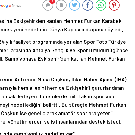
0
News
sı’na Eskişehir’den katılan Mehmet Furkan Karabek,
arabek yeni hedefinin Dünya Kupası olduğunu söyledi.
 yılı faaliyet programında yer alan Spor Toto Türkiye
leri arasında Antalya Gençlik ve Spor İl Müdürlüğü’nce
ldi. Şampiyonaya Eskişehir’den katılan Mehmet Furkan
enör Antrenör Musa Coşkun, İhlas Haber Ajansı (İHA)
rısıyla hem ailesini hem de Eskişehir’i gururlandıran
ğını ancak ilerleyen dönemlerde milli takım sporcusu
eyi hedeflediğini belirtti. Bu süreçte Mehmet Furkan
Coşkun ise genel olarak amatör sporlara yeterli
rel yönetimlerden ve iş insanlarından destek istedi.
ı’nda şampiyonluk hedefim var”