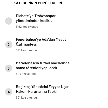
KATEGORİNİN POPÜLERLERİ
Diabate’ye Trabzonspor
yönetiminden kesik! .
1
1192 kez okundu
Fenerbahçe’ye Ada’dan Mesut
Özil müjdesi!
2
816 kez okundu
Maradona için futbol maçlarında
anma törenleri yapılacak
3
804 kez okundu
Beşiktaş Yöneticisi Feyyaz Uçar,
Hakem Kararlarına Tepki
4
Gösterdi
801 kez okundu