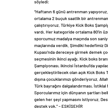
söyledi:
“Haftanın 6 günü antrenman yapıyoruz
ortalama 2 buçuk saatlik bir antrenman
çalıştırıyoruz. Türkiye Kick Boks Şampiy
vardı. Her kategoride ortalama 80’in üz
sporcumuz madalya maçında son saniyeler
maçlarında verdik. Şimdiki hedefimiz D
Kupası’nda dereceye girmek demek çocu
seçmesinin ikinci ayağı. Kick boks branş
Şampiyonası, ikincisi İstanbul’da yapı
gerçekleştirilecek olan açık Kick Boks 
dışına çocuklarımızı gönderiyoruz. Allah
Türk bayrağını dalgalandırması, İstiklal
Sporcularımız için dünyanın şartları bel
gelen her şeyi yapmasını istiyoruz. De
destek yok.” – ESKİŞEHİR