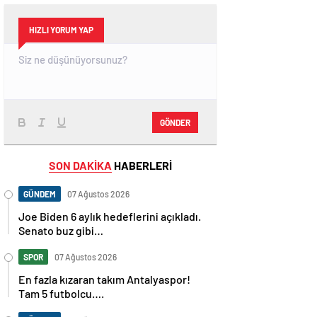
HIZLI YORUM YAP
GÖNDER
SON DAKİKA
HABERLERİ
GÜNDEM
07 Ağustos 2026
Joe Biden 6 aylık hedeflerini açıkladı.
Senato buz gibi…
SPOR
07 Ağustos 2026
En fazla kızaran takım Antalyaspor!
Tam 5 futbolcu….