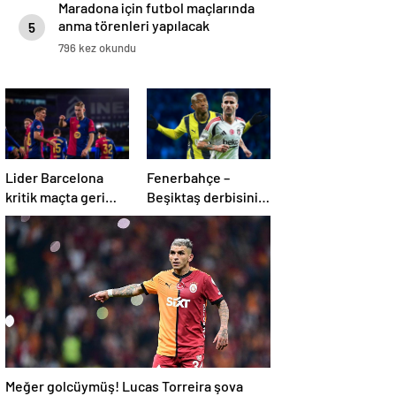
Maradona için futbol maçlarında
anma törenleri yapılacak
5
796 kez okundu
Lider Barcelona
Fenerbahçe –
kritik maçta geri
Beşiktaş derbisinin
döndü
en formda ayakları:
Anderson Talisca
ve Rafa Silva
Meğer golcüymüş! Lucas Torreira şova