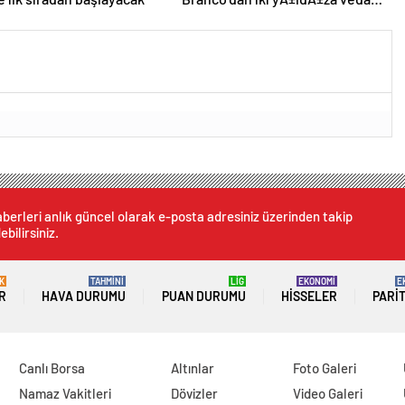
mesajÄ±: “Gelecek sezon
yoksunuz”
berleri anlık güncel olarak e-posta adresiniz üzerinden takip
ebilirsiniz.
K
TAHMİNİ
LİG
EKONOMİ
E
R
HAVA DURUMU
PUAN DURUMU
HISSELER
PARI
Canlı Borsa
Altınlar
Foto Galeri
Namaz Vakitleri
Dövizler
Video Galeri