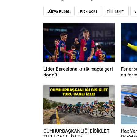
Dünya Kupası
Kick Boks
Milli Takım
S
Lider Barcelona kritik maçta geri
Fenerba
döndü
en form
Talisca
CUMHURBAŞKANLIĞI BİSİKLET
Max Ve
TURU CANLI İZLE:
Prix’si