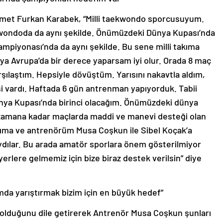
hmet Furkan Karabek, “Milli taekwondo sporcusuyum.
kwondoda da aynı şekilde. Önümüzdeki Dünya Kupası’nda
mpiyonası’nda da aynı şekilde. Bu sene milli takıma
a Avrupa’da bir derece yaparsam iyi olur. Orada 8 maç
 karşılaştım. Hepsiyle dövüştüm. Yarısını nakavtla aldım,
işi vardı. Haftada 6 gün antrenman yapıyorduk. Tabii
a Dünya Kupası’nda birinci olacağım. Önümüzdeki dünya
 zamana kadar maçlarda maddi ve manevi desteği olan
rıma ve antrenörüm Musa Coşkun ile Sibel Koçak’a
dılar. Bu arada amatör sporlara önem gösterilmiyor
erlere gelmemiz için bize biraz destek verilsin” diye
mda yarıştırmak bizim için en büyük hedef”
 olduğunu dile getirerek Antrenör Musa Coşkun şunları