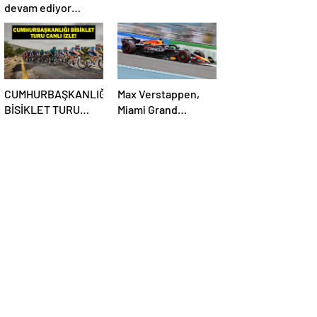
devam ediyor…
CUMHURBAŞKANLIĞI
Max Verstappen,
BİSİKLET TURU
Miami Grand
CANLI İZLE:
Prix’sine ilk sıradan
Cumhurbaşkanlığı
başlayacak
Bisiklet Yarışı Hangi
Kanalda? İşte İzmir
Bisiklet Yarışı
Bilgileri…