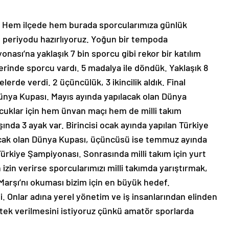
. Hem ilçede hem burada sporcularımıza günlük
 periyodu hazırlıyoruz. Yoğun bir tempoda
onası’na yaklaşık 7 bin sporcu gibi rekor bir katılım
erinde sporcu vardı. 5 madalya ile döndük. Yaklaşık 8
de verdi. 2 üçüncülük, 3 ikincilik aldık. Final
ünya Kupası. Mayıs ayında yapılacak olan Dünya
klar için hem ünvan maçı hem de milli takım
ında 3 ayak var. Birincisi ocak ayında yapılan Türkiye
lacak olan Dünya Kupası, üçüncüsü ise temmuz ayında
Türkiye Şampiyonası. Sonrasında milli takım için yurt
 izin verirse sporcularımızı milli takımda yarıştırmak,
 Marşı’nı okuması bizim için en büyük hedef.
li. Onlar adına yerel yönetim ve iş insanlarından elinden
stek verilmesini istiyoruz çünkü amatör sporlarda