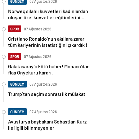
GÜNDEM
07 Ağustos 2026
Norweç silahlı kuvvetleri kadınlardan
oluşan özel kuvvetler eğitimlerini
başlattı.
SPOR
07 Ağustos 2026
Cristiano Ronaldo’nun akıllara zarar
tüm kariyerinin istatistiğini çıkardık !
SPOR
07 Ağustos 2026
Galatasaray’a kötü haber! Monaco’dan
flaş Onyekuru kararı.
GÜNDEM
07 Ağustos 2026
Trump’tan seçim sonrası ilk mülakat
GÜNDEM
07 Ağustos 2026
Avusturya başbakanı Sebastian Kurz
ile ilgili bilinmeyenler