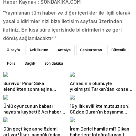
Haber Kaynak : SONDAKIKA.COM
“Yayınlanan tüm haber ve diğer içerikler ile ilgili olarak
yasal bildirimlerinizi bize iletişim sayfası üzerinden
iletiniz. En kısa süre içerisinde bildirimlerinize geri
dönüş sağlanılacaktır.”
3-sayfa
Acil Durum
Antalya
Cankurtaran
Güvenlik
Polis
Sağlık
son dakika
Survivor Pınar Saka
Annesinin ölümüyle
elendikten sonra eşine
yıkılmıştı! Tarkan’dan konser
kavuştu! Aşk dolu fotoğrafını
paylaşımı
Instagram’dan paylaştı
Ünlü oyuncunun babası
16 yıllık evlilikte mutsuz son!
hayatını kaybetti! Acı haberi
Güzide Duran’ın boşanma
sosyal medyadan duyurdu
davasında sürpriz isim tanık
oldu
Gün geçtikçe anne özlemi
İrem Derici hamile mi? Çıkan
artıyor! İlker İnanoğlu’ndan
haberlere fotoğrafla yanıt