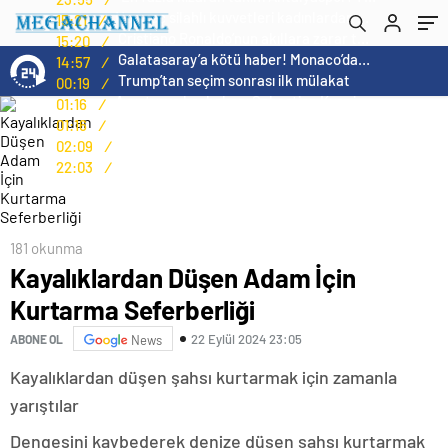
Norweç silahlı kuvvetleri kadınlardan oluşan özel kuvvetler eğitimlerini başlattı.
15:21
/
Cristiano Ronaldo’nun akıllara zarar tüm kariyerinin istatistiğini çıkardık !
15:20
/
Galatasaray’a kötü haber! Monaco’dan flaş Onyekuru kararı.
14:57
/
Trump’tan seçim sonrası ilk mülakat
00:19
/
Avusturya başbakanı Sebastian Kurz ile ilgili bilinmeyenler
01:16
/
Avusturya başbakanı Sebastian Kurz ile ilgili bilinmeyenler
01:16
/
Norveç’i ziyaret etmeniz için gereken 25 sebep
02:09
/
Kış Alışverişlerinde Tasarruf Etmenin Yolları
22:03
/
181 okunma
Kayalıklardan Düşen Adam İçin
Kurtarma Seferberliği
22 Eylül 2024 23:05
ABONE OL
News
Kayalıklardan düşen şahsı kurtarmak için zamanla
yarıştılar
Dengesini kaybederek denize düşen şahsı kurtarmak