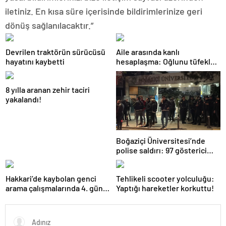
iletiniz. En kısa süre içerisinde bildirimlerinize geri
dönüş sağlanılacaktır.”
Devrilen traktörün sürücüsü
Aile arasında kanlı
hayatını kaybetti
hesaplaşma: Oğlunu tüfekle
öldürdü!
8 yılla aranan zehir taciri
yakalandı!
Boğaziçi Üniversitesi’nde
polise saldırı: 97 gösterici
gözaltında
Hakkari’de kaybolan genci
Tehlikeli scooter yolculuğu:
arama çalışmalarında 4. gün:
Yaptığı hareketler korkuttu!
Dalgıç polislerden birinin
omzu çıktı!