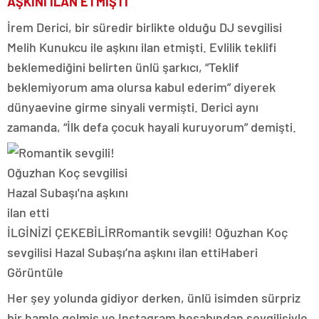
AŞKINI İLAN ETMİŞTİ
İrem Derici, bir süredir birlikte olduğu DJ sevgilisi
Melih Kunukcu ile aşkını ilan etmişti. Evlilik teklifi
beklemediğini belirten ünlü şarkıcı, “Teklif
beklemiyorum ama olursa kabul ederim” diyerek
dünyaevine girme sinyali vermişti. Derici aynı
zamanda, “İlk defa çocuk hayali kuruyorum” demişti.
İLGİNİZİ ÇEKEBİLİR
Romantik sevgili! Oğuzhan Koç
sevgilisi Hazal Subaşı’na aşkını ilan etti
Haberi
Görüntüle
Her şey yolunda gidiyor derken, ünlü isimden sürpriz
bir hamle gelmiş ve Instagram hesabından sevgilisiyle