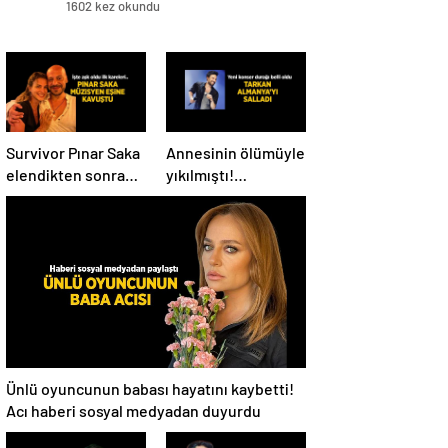
1602 kez okundu
Survivor Pınar Saka
Annesinin ölümüyle
elendikten sonra
yıkılmıştı!
eşine kavuştu! Aşk
Tarkan’dan konser
dolu fotoğrafını
paylaşımı
Instagram’dan
paylaştı
Ünlü oyuncunun babası hayatını kaybetti!
Acı haberi sosyal medyadan duyurdu