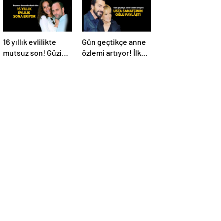
16 yıllık evlilikte
Gün geçtikçe anne
mutsuz son! Güzide
özlemi artıyor! İlker
Duran’ın boşanma
İnanoğlu’ndan
davasında sürpriz
duygu yüklü
isim tanık oldu
paylaşım