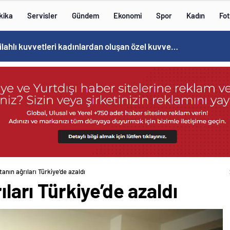
kika
Servisler
Gündem
Ekonomi
Spor
Kadın
Fot
Norweç silahlı kuvvetleri kadınlardan oluşan özel kuvvetler eğitimlerini başlattı.
stanın ağrıları Türkiye’de azaldı
ıları Türkiye’de azaldı