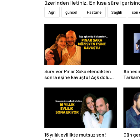
üzerinden iletiniz. En kısa süre içerisin
Ağrı
güncel
Hastane
Sağlık
son 
Survivor Pınar Saka elendikten
Annesin
sonra eşine kavuştu! Aşk dolu
Tarkan’
fotoğrafını Instagram’dan
paylaştı
16 yıllık evlilikte mutsuz son!
Gün geç