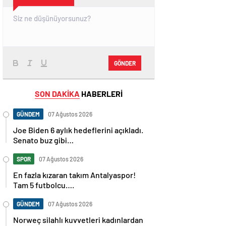
GÖNDER
SON DAKİKA
HABERLERİ
GÜNDEM
07 Ağustos 2026
Joe Biden 6 aylık hedeflerini açıkladı.
Senato buz gibi…
SPOR
07 Ağustos 2026
En fazla kızaran takım Antalyaspor!
Tam 5 futbolcu….
GÜNDEM
07 Ağustos 2026
Norweç silahlı kuvvetleri kadınlardan