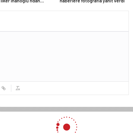
! İlker İnanoğlu’ndan
haberlere fotoğrafla yanıt verdi
üklü paylaşım