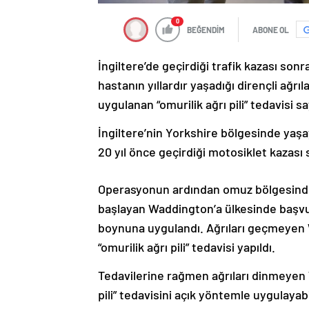
0
BEĞENDİM
ABONE OL
İngiltere’de geçirdiği trafik kazası sonr
hastanın yıllardır yaşadığı dirençli ağr
uygulanan “omurilik ağrı pili” tedavisi 
İngiltere’nin Yorkshire bölgesinde yaş
20 yıl önce geçirdiği motosiklet kazası s
Operasyonun ardından omuz bölgesinde 
başlayan Waddington’a ülkesinde başvu
boynuna uygulandı. Ağrıları geçmeyen 
“omurilik ağrı pili” tedavisi yapıldı.
Tedavilerine rağmen ağrıları dinmeyen W
pili” tedavisini açık yöntemle uygulaya