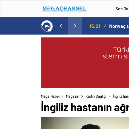
Son Da
aspor! Tam 5 futbolcu….
15:21
/
Mega Haber
Magazin
Kadın Sağlığı
İngiliz ha
İngiliz hastanın ağr