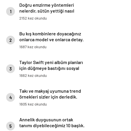
Doğru emzirme yöntemleri
nelerdir, sütün yettiği nasıl
1
anlaşılır?
2152 kez okundu
Bu kış kombinlere doyacağınız
onlarca model ve onlarca detay.
2
1687 kez okundu
Taylor Swift yeni albüm planları
için düğmeye bastığını sosyal
3
medyadan duyurdu!
1662 kez okundu
Takı ve makyaj uyumuna trend
örnekleri sizler için derledik.
4
1605 kez okundu
Annelik duygusunun ortak
tanımı diyebileceğimiz 10 başlık.
5