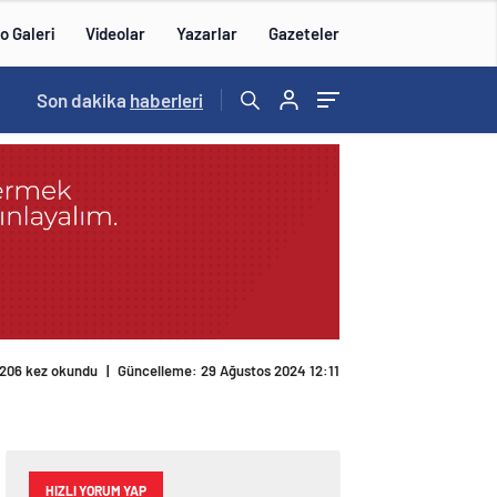
o Galeri
Videolar
Yazarlar
Gazeteler
15:20
Son dakika
/
haberleri
206 kez okundu
|
Güncelleme: 29 Ağustos 2024 12:11
HIZLI YORUM YAP