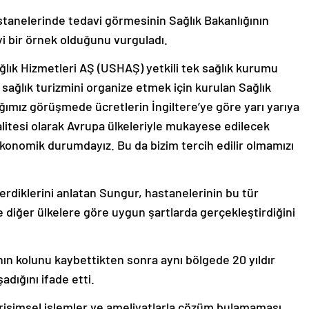
anelerinde tedavi görmesinin Sağlık Bakanlığının
iyi bir örnek olduğunu vurguladı.
ğlık Hizmetleri AŞ (USHAŞ) yetkili tek sağlık kurumu
sağlık turizmini organize etmek için kurulan Sağlık
ğımız görüşmede ücretlerin İngiltere’ye göre yarı yarıya
litesi olarak Avrupa ülkeleriyle mukayese edilecek
konomik durumdayız. Bu da bizim tercih edilir olmamızı
erdiklerini anlatan Sungur, hastanelerinin bu tür
 diğer ülkelere göre uygun şartlarda gerçekleştirdiğini
n kolunu kaybettikten sonra aynı bölgede 20 yıldır
adığını ifade etti.
 girişimsel işlemler ve ameliyatlarla çözüm bulamaması