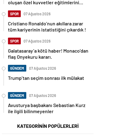
oluşan özel kuvvetler eğitimlerini
başlattı.
SPOR
07 Ağustos 2026
Cristiano Ronaldo’nun akıllara zarar
tüm kariyerinin istatistiğini çıkardık !
SPOR
07 Ağustos 2026
Galatasaray’a kötü haber! Monaco’dan
flaş Onyekuru kararı.
GÜNDEM
07 Ağustos 2026
Trump’tan seçim sonrası ilk mülakat
GÜNDEM
07 Ağustos 2026
Avusturya başbakanı Sebastian Kurz
ile ilgili bilinmeyenler
KATEGORİNİN POPÜLERLERİ