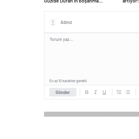
Güzide Duran’ın boşanma
artıyor
davasında sürpriz isim tanık oldu
duygu y
En az 10 karakter gerekli
Gönder