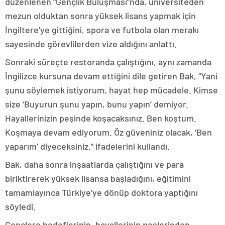
düzenlenen “Gençlik Buluşması”nda, üniversiteden
mezun olduktan sonra yüksek lisans yapmak için
İngiltere’ye gittiğini, spora ve futbola olan merakı
sayesinde görevlilerden vize aldığını anlattı.
Sonraki süreçte restoranda çalıştığını, aynı zamanda
İngilizce kursuna devam ettiğini dile getiren Bak, “Yani
şunu söylemek istiyorum, hayat hep mücadele. Kimse
size ‘Buyurun şunu yapın, bunu yapın’ demiyor.
Hayallerinizin peşinde koşacaksınız. Ben koştum.
Koşmaya devam ediyorum. Öz güveniniz olacak, ‘Ben
yaparım’ diyeceksiniz.” ifadelerini kullandı.
Bak, daha sonra inşaatlarda çalıştığını ve para
biriktirerek yüksek lisansa başladığını, eğitimini
tamamlayınca Türkiye’ye dönüp doktora yaptığını
söyledi.
Gençlere hedeflerinin, hayallerinin peşlerinden