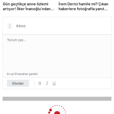
Gün geçtikçe anne özlemi
İrem Derici hamile mi? Çıkan
artıyor! İlker İnanoğlu’ndan
haberlere fotoğrafla yanıt
duygu yüklü paylaşım
verdi
En az 10 karakter gerekli
Gönder