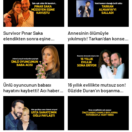
Survivor Pınar Saka
Annesinin ölümüyle
elendikten sonra eşine
yıkılmıştı! Tarkan’dan konser
kavuştu! Aşk dolu fotoğrafını
paylaşımı
Instagram’dan paylaştı
Ünlü oyuncunun babası
16 yıllık evlilikte mutsuz son!
hayatını kaybetti! Acı haberi
Güzide Duran’ın boşanma
sosyal medyadan duyurdu
davasında sürpriz isim tanık
oldu