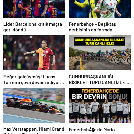
Lider Barcelona kritik maçta
Fenerbahçe – Beşiktaş
geri döndü
derbisinin en formda
ayakları: Anderson Talisca ve
Rafa Silva
Meğer golcüymüş! Lucas
CUMHURBAŞKANLIĞI
Torreira şova devam ediyor…
BİSİKLET TURU CANLI İZLE:
Cumhurbaşkanlığı Bisiklet
Yarışı Hangi Kanalda? İşte
İzmir Bisiklet Yarışı Bilgileri…
Max Verstappen, Miami Grand
FenerbahÃ§e’de Mario