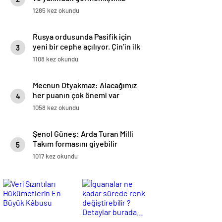
1285 kez okundu
Rusya ordusunda Pasifik için
yeni bir cephe açılıyor. Çin’in ilk
3
tepkisi!
1108 kez okundu
Mecnun Otyakmaz: Alacağımız
her puanın çok önemi var
4
1058 kez okundu
Şenol Güneş: Arda Turan Milli
Takım formasını giyebilir
5
1017 kez okundu