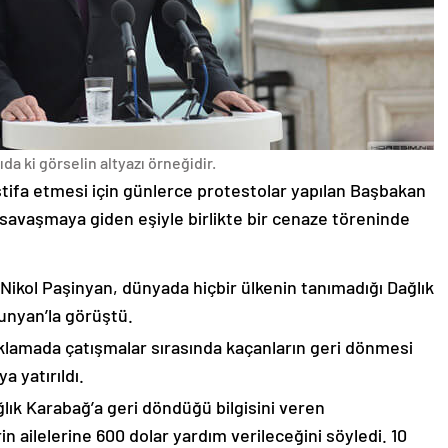
da ki görselin altyazı örneğidir.
stifa etmesi için günlerce protestolar yapılan Başbakan
avaşmaya giden eşiyle birlikte bir cenaze töreninde
 Nikol Paşinyan, dünyada hiçbir ülkenin tanımadığı Dağlık
unyan’la görüştü.
çıklamada çatışmalar sırasında kaçanların geri dönmesi
 yatırıldı.
lık Karabağ’a geri döndüğü bilgisini veren
n ailelerine 600 dolar yardım verileceğini söyledi. 10