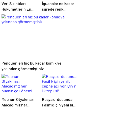
Veri Sızıntıları
İguanalar ne kadar
Hükümetlerin En
sürede renk
Büyük Kâbusu
değiştirebilir ?
Detaylar burada…
Penguenleri hiç bu kadar komik ve
yakından görmemiştiniz
Mecnun Otyakmaz:
Rusya ordusunda
Alacağımız her
Pasifik için yeni bir
puanın çok önemi
cephe açılıyor.