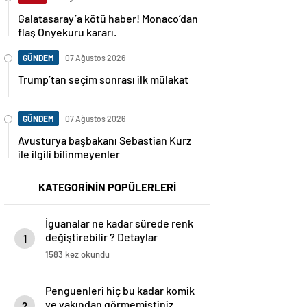
Galatasaray’a kötü haber! Monaco’dan
flaş Onyekuru kararı.
GÜNDEM
07 Ağustos 2026
Trump’tan seçim sonrası ilk mülakat
GÜNDEM
07 Ağustos 2026
Avusturya başbakanı Sebastian Kurz
ile ilgili bilinmeyenler
KATEGORİNİN POPÜLERLERİ
İguanalar ne kadar sürede renk
değiştirebilir ? Detaylar
1
burada…
1583 kez okundu
Penguenleri hiç bu kadar komik
ve yakından görmemiştiniz
2