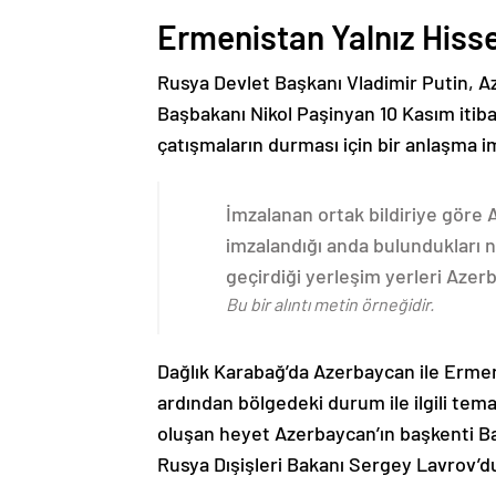
Ermenistan Yalnız Hiss
Rusya Devlet Başkanı Vladimir Putin, 
Başbakanı Nikol Paşinyan 10 Kasım itib
çatışmaların durması için bir anlaşma i
İmzalanan ortak bildiriye göre
imzalandığı anda bulundukları n
geçirdiği yerleşim yerleri Aze
Bu bir alıntı metin örneğidir.
Dağlık Karabağ’da Azerbaycan ile Erme
ardından bölgedeki durum ile ilgili t
oluşan heyet Azerbaycan’ın başkenti B
Rusya Dışişleri Bakanı Sergey Lavrov’d