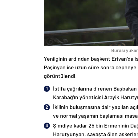
Burası yukarı
Yenilginin ardından başkent Erivan’da i
Paşinyan ise uzun süre sonra cepheye s
görüntülendi.
İstifa çağrılarına direnen Başbakan
Karabağ’ın yöneticisi Arayik Haruty
İkilinin buluşmasına dair yapılan a
ve normal yaşamın başlaması masaya
Şimdiye kadar 25 bin Ermeninin Dağ
Harutyunyan, savaşta ölen askerleri