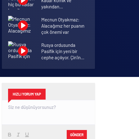
kadar komik ve
yakından
görmemiştiniz
Mecnun Otyakmaz:
Alacağımız her puanın
çok önemi var
Rusya ordusunda
Pasifik için yeni bir
cephe açılıyor. Çin’in
ilk tepkisi!
Şenol Güneş: Arda
Turan Milli Takım
formasını giyebilir
HIZLI YORUM YAP
GÖNDER