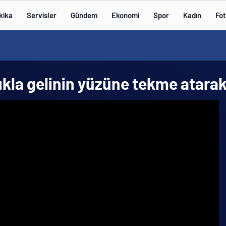
kika
Servisler
Gündem
Ekonomi
Spor
Kadın
Fot
lıkla gelinin yüzüne tekme atar