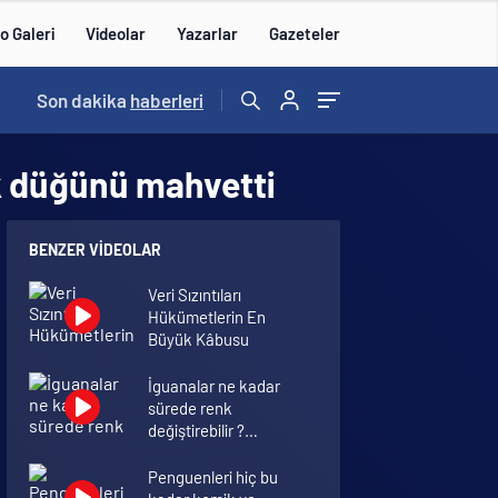
o Galeri
Videolar
Yazarlar
Gazeteler
Son dakika
haberleri
ak düğünü mahvetti
BENZER VIDEOLAR
Veri Sızıntıları
Hükümetlerin En
Büyük Kâbusu
İguanalar ne kadar
sürede renk
değiştirebilir ?
Detaylar burada…
Penguenleri hiç bu