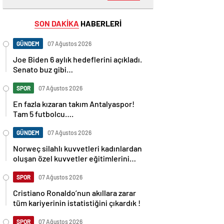
SON DAKİKA
HABERLERİ
GÜNDEM
07 Ağustos 2026
Joe Biden 6 aylık hedeflerini açıkladı.
Senato buz gibi…
SPOR
07 Ağustos 2026
En fazla kızaran takım Antalyaspor!
Tam 5 futbolcu….
GÜNDEM
07 Ağustos 2026
Norweç silahlı kuvvetleri kadınlardan
oluşan özel kuvvetler eğitimlerini
başlattı.
SPOR
07 Ağustos 2026
Cristiano Ronaldo’nun akıllara zarar
tüm kariyerinin istatistiğini çıkardık !
SPOR
07 Ağustos 2026