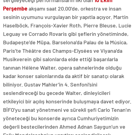
Perşembe
akşamı saat 20.00’de, orkestra ve insan
sesinin uyumunu vurgulayan bir yapıtla açıyor. Martin
Haselböck, François-Xavier Roth, Pierre Bleuse, Lucie
Leguay ve Corrado Rovaris gibi şeflerin yönetiminde,
Budapeşte’de Müpa, Barselona’da Palau de la Música,
Paris’te Théâtre des Champs-Elysées ve Viyana’da
Musikverein gibi salonlarda elde ettiği başarılarla
tanınan Hélène Walter, opera sahnelerinde olduğu
kadar konser salonlarında da aktif bir sanatçı olarak
biliniyor. Gustav Mahler’in 4. Senfoni’sini
seslendireceği bu gecede Walter, dinleyicileri
etkileyici bir açılış konserinde buluşmaya davet ediyor.
BİFO’yu sanat yönetmeni ve sürekli şefi Carlo Tenan’ın
yöneteceği bu konserde ayrıca Cumhuriyetimizin
değerli bestecilerinden Ahmed Adnan Saygun’un ve
Felix Mendelssohn’un yapıtları seslendirilecek.