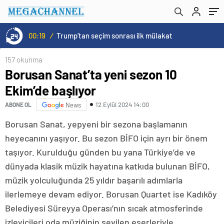
00:19
/
Trump’tan seçim sonrası ilk mülakat
157 okunma
Borusan Sanat’ta yeni sezon 10
Ekim’de başlıyor
12 Eylül 2024 14:00
ABONE OL
News
Borusan Sanat, yepyeni bir sezona başlamanın
heyecanını yaşıyor. Bu sezon BİFO için ayrı bir önem
taşıyor. Kurulduğu günden bu yana Türkiye’de ve
dünyada klasik müzik hayatına katkıda bulunan BİFO,
müzik yolculuğunda 25 yıldır başarılı adımlarla
ilerlemeye devam ediyor. Borusan Quartet ise Kadıköy
Belediyesi Süreyya Operası’nın sıcak atmosferinde
izleyicileri oda müziğinin sevilen eserleriyle