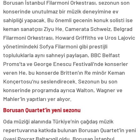
Borusan İstanbul Filarmoni Orkestrası, sezonun son
konserinde unutulmaz bir müzik deneyimine ev
sahipliği yapacak. Bu önemli gecenin konuk solisti ise
keman sanatçısı Ziyu He. Camerata Schweiz, Belgrad
Filarmoni Orkestrası, Howard Griffiths ve Uros Lajovic
yönetimindeki Sofya Filarmoni gibi prestijli
topluluklarla aynı sahneyi paylaşan, BBC Belfast
Proms’ta ve George Enescu Festivali’nde konserler
veren He, bu konserde Britten’ın Re minör Keman
Konçertosu’nu seslendirecek. Sezonun bu son
konserinde programda ayrıca Walton, Wagner ve
Mahler’in yapıtları yer alıyor.
Borusan Quartet’in yeni sezonu
Oda müziği alanında Türkiye’nin çağdaş müzik
repertuvarına katkıda bulunan Borusan Quartet’in yeni
üyesi Poyraz Baltacıgil oldu. Borusan İstanbul