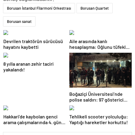
Borusan İstanbul Filarmoni Orkestrası
Borusan Quartet
Borusan sanat
Devrilen traktörün sürücüsü
Aile arasında kanlı
hayatını kaybetti
hesaplaşma: Oğlunu tüfekle
öldürdü!
8 yılla aranan zehir taciri
yakalandı!
Boğaziçi Üniversitesi’nde
polise saldırı: 97 gösterici
gözaltında
Hakkari’de kaybolan genci
Tehlikeli scooter yolculuğu:
arama çalışmalarında 4. gün:
Yaptığı hareketler korkuttu!
Dalgıç polislerden birinin
omzu çıktı!