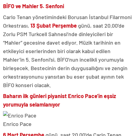
BİFO ve Mahler 5. Senfoni
Carlo Tenan yönetimindeki Borusan İstanbul Filarmoni
Orkestrası,
13 Şubat Perşembe
günü, saat 20.00’de
Zorlu PSM Turkcell Sahnesi’nde dinleyicileri bir
“Mahler” gecesine davet ediyor. Müzik tarihinin en
etkileyici eserlerinden biri olarak kabul edilen
Mahler’in 5. Senfoni’si, BİFO’nun incelikli yorumuyla
birleşecek. Bestecinin derin duygusallığını ve zengin
orkestrasyonunu yansıtan bu eser şubat ayının tek
BİFO konseri olacak.
Baharın ilk günleri piyanist Enrico Pace’in eşsiz
yorumuyla selamlanıyor
Enrico Pace
6 Mart Perşembe
günü, saat 20.00’de Carlo Tenan