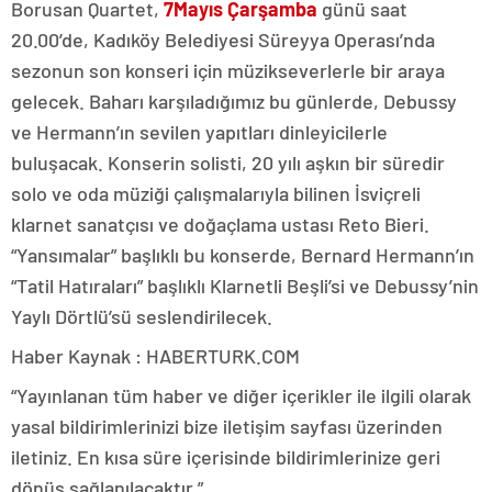
Borusan Quartet,
7
Mayıs Çarşamba
günü saat
20.00’de, Kadıköy Belediyesi Süreyya Operası’nda
sezonun son konseri için müzikseverlerle bir araya
gelecek. Baharı karşıladığımız bu günlerde, Debussy
ve Hermann’ın sevilen yapıtları dinleyicilerle
buluşacak. Konserin solisti, 20 yılı aşkın bir süredir
solo ve oda müziği çalışmalarıyla bilinen İsviçreli
klarnet sanatçısı ve doğaçlama ustası Reto Bieri.
“Yansımalar” başlıklı bu konserde, Bernard Hermann’ın
“Tatil Hatıraları” başlıklı Klarnetli Beşli’si ve Debussy’nin
Yaylı Dörtlü’sü seslendirilecek.
Haber Kaynak : HABERTURK.COM
“Yayınlanan tüm haber ve diğer içerikler ile ilgili olarak
yasal bildirimlerinizi bize iletişim sayfası üzerinden
iletiniz. En kısa süre içerisinde bildirimlerinize geri
dönüş sağlanılacaktır.”