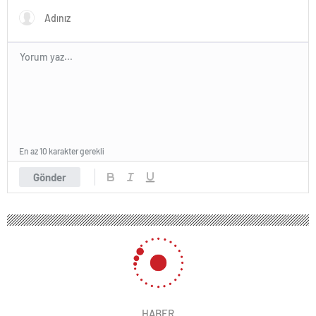
En az 10 karakter gerekli
Gönder
182 okunma
‘Tasarımcının Notu’ sergisi Salt’ta
açıldı
12 Eylül 2024 14:00
ABONE OL
News