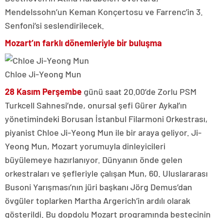
Mendelssohn’un Keman Konçertosu ve Farrenc’in 3.
Senfoni’si seslendirilecek.
Mozart’ın farklı dönemleriyle bir buluşma
Chloe Ji-Yeong Mun
28 Kasım Perşembe
günü saat 20.00’de Zorlu PSM
Turkcell Sahnesi’nde, onursal şefi Gürer Aykal’ın
yönetimindeki Borusan İstanbul Filarmoni Orkestrası,
piyanist Chloe Ji-Yeong Mun ile bir araya geliyor. Ji-
Yeong Mun, Mozart yorumuyla dinleyicileri
büyülemeye hazırlanıyor. Dünyanın önde gelen
orkestraları ve şefleriyle çalışan Mun, 60. Uluslararası
Busoni Yarışması’nın jüri başkanı Jörg Demus’dan
övgüler toplarken Martha Argerich’in ardılı olarak
gösterildi. Bu dopdolu Mozart programında bestecinin