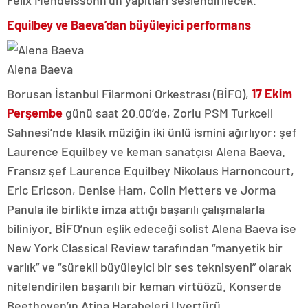
Equilbey ve Baeva’dan büyüleyici performans
Alena Baeva
Borusan İstanbul Filarmoni Orkestrası (BİFO),
17 Ekim
Perşembe
günü saat 20.00’de, Zorlu PSM Turkcell
Sahnesi’nde klasik müziğin iki ünlü ismini ağırlıyor: şef
Laurence Equilbey ve keman sanatçısı Alena Baeva.
Fransız şef Laurence Equilbey Nikolaus Harnoncourt,
Eric Ericson, Denise Ham, Colin Metters ve Jorma
Panula ile birlikte imza attığı başarılı çalışmalarla
biliniyor. BİFO’nun eşlik edeceği solist Alena Baeva ise
New York Classical Review tarafından “manyetik bir
varlık” ve “sürekli büyüleyici bir ses teknisyeni” olarak
nitelendirilen başarılı bir keman virtüözü. Konserde
Beethoven’ın Atina Harabeleri Uvertürü,