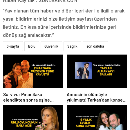
“Yayınlanan tüm haber ve diğer içerikler ile ilgili olarak
yasal bildirimlerinizi bize iletişim sayfası üzerinden
iletiniz. En kısa süre içerisinde bildirimlerinize geri
dönüş sağlanılacaktır.”
3-sayfa
Bolu
Güvenlik
Sağlık
son dakika
Survivor Pınar Saka
Annesinin ölümüyle
elendikten sonra eşine
yıkılmıştı! Tarkan’dan konser
kavuştu! Aşk dolu fotoğrafını
paylaşımı
Instagram’dan paylaştı