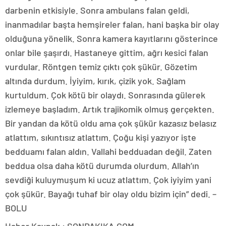
darbenin etkisiyle. Sonra ambulans falan geldi,
inanmadılar başta hemşireler falan, hani başka bir olay
olduğuna yönelik. Sonra kamera kayıtlarını gösterince
onlar bile şaşırdı. Hastaneye gittim, ağrı kesici falan
vurdular. Röntgen temiz çıktı çok şükür. Gözetim
altında durdum. İyiyim, kırık, çizik yok. Sağlam
kurtuldum. Çok kötü bir olaydı. Sonrasında gülerek
izlemeye başladım. Artık trajikomik olmuş gerçekten.
Bir yandan da kötü oldu ama çok şükür kazasız belasız
atlattım, sıkıntısız atlattım. Çoğu kişi yazıyor işte
bedduamı falan aldın. Vallahi bedduadan değil. Zaten
beddua olsa daha kötü durumda olurdum. Allah’ın
sevdiği kuluymuşum ki ucuz atlattım. Çok iyiyim yani
çok şükür. Bayağı tuhaf bir olay oldu bizim için” dedi. –
BOLU
Haber Kaynak : SONDAKIKA.COM