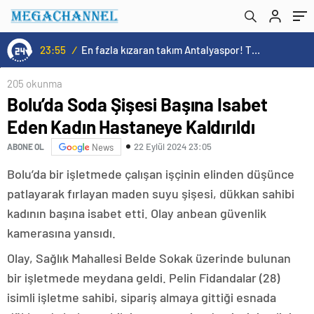
23:55
/
En fazla kızaran takım Antalyaspor! Tam 5 futbolcu….
205 okunma
Bolu’da Soda Şişesi Başına Isabet
Eden Kadın Hastaneye Kaldırıldı
22 Eylül 2024 23:05
ABONE OL
News
Bolu’da bir işletmede çalışan işçinin elinden düşünce
patlayarak fırlayan maden suyu şişesi, dükkan sahibi
kadının başına isabet etti. Olay anbean güvenlik
kamerasına yansıdı.
Olay, Sağlık Mahallesi Belde Sokak üzerinde bulunan
bir işletmede meydana geldi. Pelin Fidandalar (28)
isimli işletme sahibi, sipariş almaya gittiği esnada