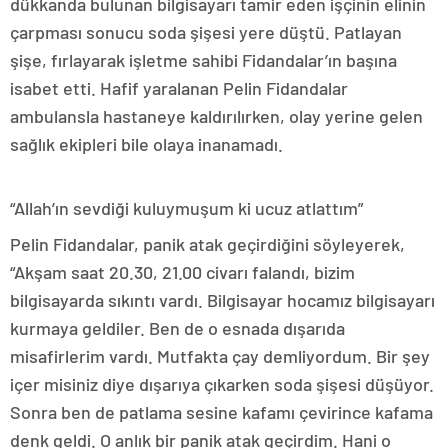
dükkanda bulunan bilgisayarı tamir eden işçinin elinin
çarpması sonucu soda şişesi yere düştü. Patlayan
şişe, fırlayarak işletme sahibi Fidandalar’ın başına
isabet etti. Hafif yaralanan Pelin Fidandalar
ambulansla hastaneye kaldırılırken, olay yerine gelen
sağlık ekipleri bile olaya inanamadı.
“Allah’ın sevdiği kuluymuşum ki ucuz atlattım”
Pelin Fidandalar, panik atak geçirdiğini söyleyerek,
“Akşam saat 20.30, 21.00 civarı falandı, bizim
bilgisayarda sıkıntı vardı. Bilgisayar hocamız bilgisayarı
kurmaya geldiler. Ben de o esnada dışarıda
misafirlerim vardı. Mutfakta çay demliyordum. Bir şey
içer misiniz diye dışarıya çıkarken soda şişesi düşüyor.
Sonra ben de patlama sesine kafamı çevirince kafama
denk geldi. O anlık bir panik atak geçirdim. Hani o