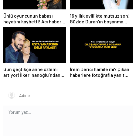
Ünlü oyuncunun babası
16 yıllık evlilikte mutsuz son!
hayatını kaybetti! Acı haberi
Güzide Duran’ın boşanma
sosyal medyadan duyurdu
davasında sürpriz isim tanık
oldu
Gün geçtikçe anne özlemi
İrem Derici hamile mi? Çıkan
artıyor! İlker İnanoğlu’ndan
haberlere fotoğrafla yanıt
duygu yüklü paylaşım
verdi