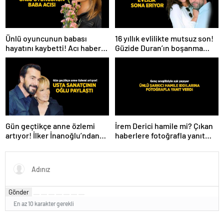
Ünlü oyuncunun babası
16 yıllık evlilikte mutsuz son!
hayatını kaybetti! Acı haberi
Güzide Duran’ın boşanma
sosyal medyadan duyurdu
davasında sürpriz isim tanık
oldu
Gün geçtikçe anne özlemi
İrem Derici hamile mi? Çıkan
artıyor! İlker İnanoğlu’ndan
haberlere fotoğrafla yanıt
duygu yüklü paylaşım
verdi
Gönder
En az 10 karakter gerekli