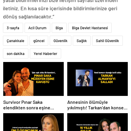
iletiniz. En kısa süre içerisinde bildirimlerinize geri
dönüş sağlanılacaktır.”
3-sayfa
Acil Durum
Biga
Biga Devlet Hastanesi
Çanakkale
güncel
Güvenlik
Sağlık
Sahil Güvenlik
son dakika
Yerel Haberler
Survivor Pınar Saka
Annesinin ölümüyle
elendikten sonra eşine
yıkılmıştı! Tarkan’dan konser
kavuştu! Aşk dolu fotoğrafını
paylaşımı
Instagram’dan paylaştı