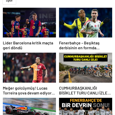
Spor
Lider Barcelona kritik maçta
Fenerbahçe – Beşiktaş
geri döndü
derbisinin en formda
ayakları: Anderson Talisca ve
Rafa Silva
Meğer golcüymüş! Lucas
CUMHURBAŞKANLIĞI
Torreira şova devam ediyor…
BİSİKLET TURU CANLI İZLE:
Cumhurbaşkanlığı Bisiklet
Yarışı Hangi Kanalda? İşte
İzmir Bisiklet Yarışı Bilgileri…