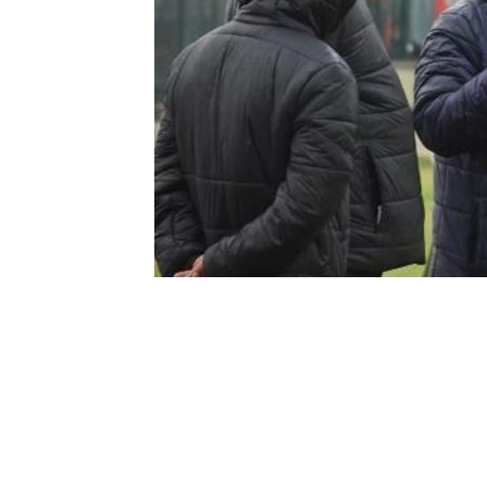
0
BEĞENDİM
ABONE OL
TFF 2’nci Lig Kırmızı Grup ekiplerind
en çok kulüp çalıştıran teknik direktö
Demirören Haber Ajansı’na özel açıkla
edilmesi gerektiğini belirten Vural, “Tü