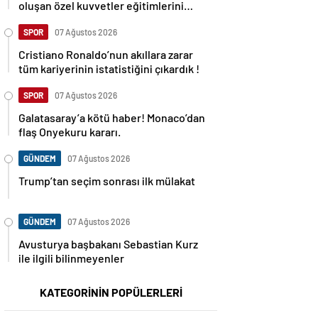
oluşan özel kuvvetler eğitimlerini
başlattı.
SPOR
07 Ağustos 2026
Cristiano Ronaldo’nun akıllara zarar
tüm kariyerinin istatistiğini çıkardık !
SPOR
07 Ağustos 2026
Galatasaray’a kötü haber! Monaco’dan
flaş Onyekuru kararı.
GÜNDEM
07 Ağustos 2026
Trump’tan seçim sonrası ilk mülakat
GÜNDEM
07 Ağustos 2026
Avusturya başbakanı Sebastian Kurz
ile ilgili bilinmeyenler
KATEGORİNİN POPÜLERLERİ