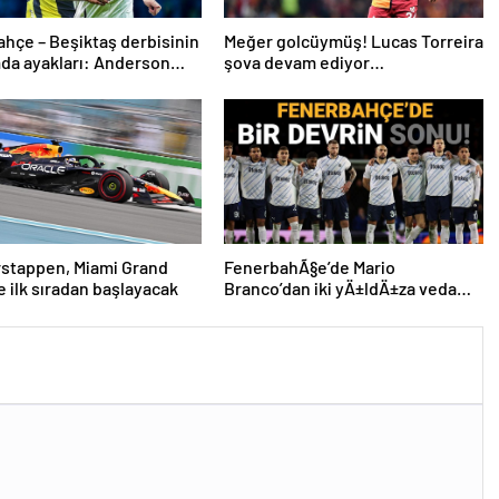
hçe – Beşiktaş derbisinin
Meğer golcüymüş! Lucas Torreira
da ayakları: Anderson
şova devam ediyor…
 ve Rafa Silva
rstappen, Miami Grand
FenerbahÃ§e’de Mario
ne ilk sıradan başlayacak
Branco’dan iki yÄ±ldÄ±za veda
mesajÄ±: “Gelecek sezon
yoksunuz”