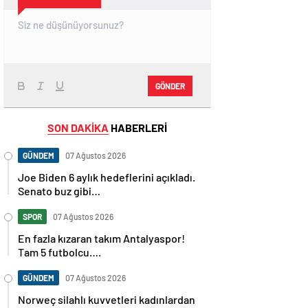
GÖNDER
SON DAKİKA
HABERLERİ
GÜNDEM
07 Ağustos 2026
Joe Biden 6 aylık hedeflerini açıkladı.
Senato buz gibi…
SPOR
07 Ağustos 2026
En fazla kızaran takım Antalyaspor!
Tam 5 futbolcu….
GÜNDEM
07 Ağustos 2026
Norweç silahlı kuvvetleri kadınlardan