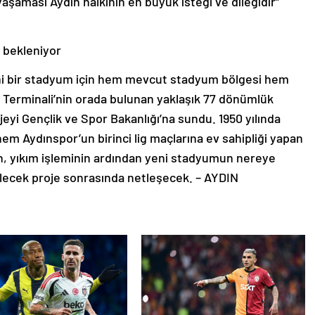
yaşaması Aydın halkının en büyük isteği ve dileğidir”
ı bekleniyor
eni bir stadyum için hem mevcut stadyum bölgesi hem
 Terminali’nin orada bulunan yaklaşık 77 dönümlük
projeyi Gençlik ve Spor Bakanlığı’na sundu. 1950 yılında
nem Aydınspor’un birinci lig maçlarına ev sahipliği yapan
, yıkım işleminin ardından yeni stadyumun nereye
dilecek proje sonrasında netleşecek. – AYDIN