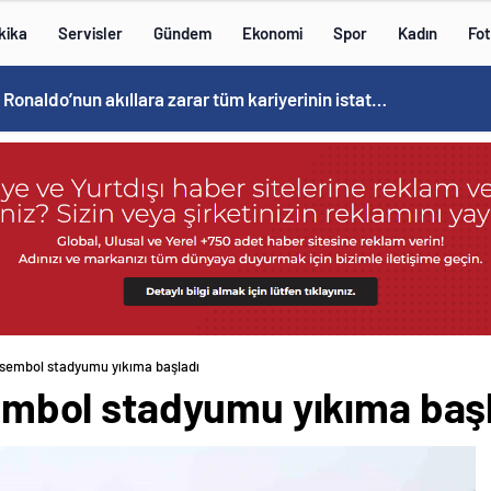
kika
Servisler
Gündem
Ekonomi
Spor
Kadın
Fot
Cristiano Ronaldo’nun akıllara zarar tüm kariyerinin istatistiğini çıkardık !
ık sembol stadyumu yıkıma başladı
 sembol stadyumu yıkıma baş