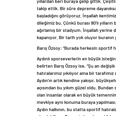
yıllardan beri buraya gelip gittik. Çeşit
takip ettik. Bir süre depreme dayanıksı
başladığını görüyoruz. İnşallah kentimiz
dileğimiz bu. Çünkü burası 90’lı yılları
ağırlamış bir stadyum. İnşallah yerine da
kapanıyor. Bir tarih yok oluyor buranın y
Barış Özsoy: “Burada herkesin sportif ha
Aydınlı sporseverlerin en büyük isteğ
belirten Barış Özsoy ise, “Şu an değişik
hatıralarımız yıkılıyor ama bir tarafımız
Aydın’ın artık kendine yakışır, büyükşeh
açısından bu yıkım güzel oldu. Bundan s
olan insanlar olarak en büyük temennimi
mevkiye aynı konuma buraya yapılması.
Aydın halkının, bu statta sportif hatıra