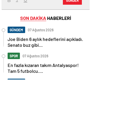
GÖNDER
SON DAKİKA
HABERLERİ
GÜNDEM
07 Ağustos 2026
Joe Biden 6 aylık hedeflerini açıkladı.
Senato buz gibi…
SPOR
07 Ağustos 2026
En fazla kızaran takım Antalyaspor!
Tam 5 futbolcu….
GÜNDEM
07 Ağustos 2026
Norweç silahlı kuvvetleri kadınlardan
oluşan özel kuvvetler eğitimlerini
başlattı.
SPOR
07 Ağustos 2026
Cristiano Ronaldo’nun akıllara zarar
tüm kariyerinin istatistiğini çıkardık !