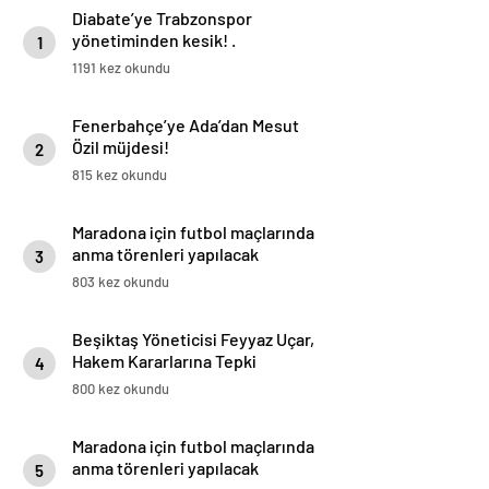
Diabate’ye Trabzonspor
yönetiminden kesik! .
1
1191 kez okundu
Fenerbahçe’ye Ada’dan Mesut
Özil müjdesi!
2
815 kez okundu
Maradona için futbol maçlarında
anma törenleri yapılacak
3
803 kez okundu
Beşiktaş Yöneticisi Feyyaz Uçar,
Hakem Kararlarına Tepki
4
Gösterdi
800 kez okundu
Maradona için futbol maçlarında
anma törenleri yapılacak
5