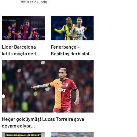
795 kez okundu
Lider Barcelona
Fenerbahçe –
kritik maçta geri
Beşiktaş derbisinin
döndü
en formda ayakları:
Anderson Talisca
ve Rafa Silva
Meğer golcüymüş! Lucas Torreira şova
devam ediyor…