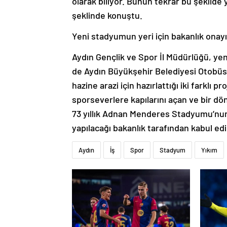
olarak biliyor. Bunun tekrar bu şekilde 
şeklinde konuştu.
Yeni stadyumun yeri için bakanlık onay
Aydın Gençlik ve Spor İl Müdürlüğü, y
de Aydın Büyükşehir Belediyesi Otobüs
hazine arazi için hazırlattığı iki farklı 
sporseverlere kapılarını açan ve bir dö
73 yıllık Adnan Menderes Stadyumu’nun
yapılacağı bakanlık tarafından kabul e
Aydın
İş
Spor
Stadyum
Yıkım