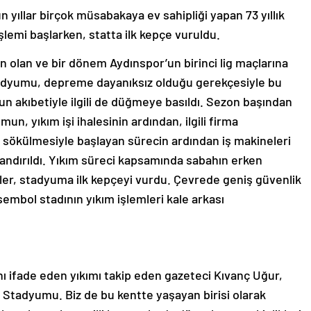
n yıllar birçok müsabakaya ev sahipliği yapan 73 yıllık
emi başlarken, statta ilk kepçe vuruldu.
n olan ve bir dönem Aydınspor’un birinci lig maçlarına
adyumu, depreme dayanıksız olduğu gerekçesiyle bu
un akıbetiyle ilgili de düğmeye basıldı. Sezon başından
, yıkım işi ihalesinin ardından, ilgili firma
ın sökülmesiyle başlayan sürecin ardından iş makineleri
ndırıldı. Yıkım süreci kapsamında sabahın erken
pler, stadyuma ilk kepçeyi vurdu. Çevrede geniş güvenlik
k sembol stadının yıkım işlemleri kale arkası
ını ifade eden yıkımı takip eden gazeteci Kıvanç Uğur,
s Stadyumu. Biz de bu kentte yaşayan birisi olarak