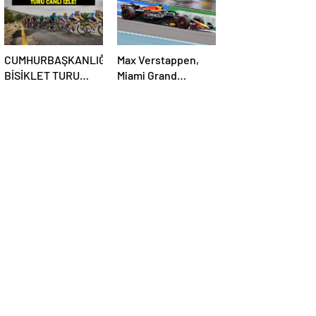
CUMHURBAŞKANLIĞI
Max Verstappen,
BİSİKLET TURU
Miami Grand
CANLI İZLE:
Prix’sine ilk sıradan
Cumhurbaşkanlığı
başlayacak
Bisiklet Yarışı Hangi
Kanalda? İşte İzmir
Bisiklet Yarışı
Bilgileri…