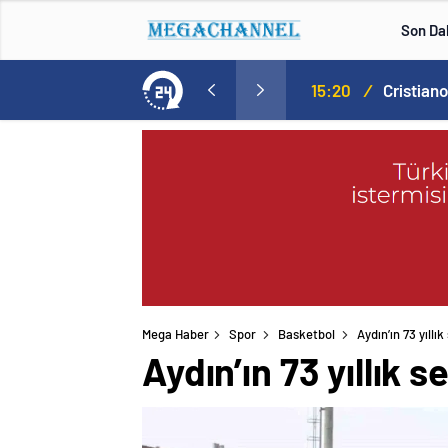
Son Da
Norweç silahlı kuvvetleri kadınlardan oluşan özel kuvvetler eğitimlerini başlattı.
15:20
/
Mega Haber
Spor
Basketbol
Aydın’ın 73 yıll
Aydın’ın 73 yıllık