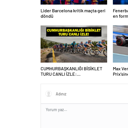
Lider Barcelona kritik maçta geri
Fenerba
döndü
en form
Talisca
CUMHURBAŞKANLIĞI BİSİKLET
Max Ve
TURU CANLI İZLE:
Prix’si
Cumhurbaşkanlığı Bisiklet Yarışı
Hangi Kanalda? İşte İzmir Bisiklet
Yarışı Bilgileri…