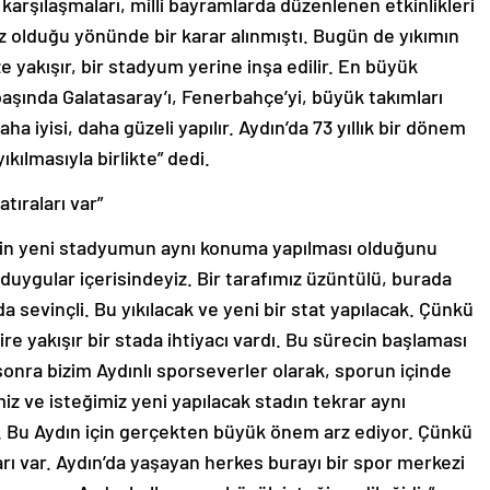
li karşılaşmaları, milli bayramlarda düzenlenen etkinlikleri
z olduğu yönünde bir karar alınmıştı. Bugün de yıkımın
e yakışır, bir stadyum yerine inşa edilir. En büyük
n başında Galatasaray’ı, Fenerbahçe’yi, büyük takımları
ha iyisi, daha güzeli yapılır. Aydın’da 73 yıllık bir dönem
ıkılmasıyla birlikte” dedi.
tıraları var”
inin yeni stadyumun aynı konuma yapılması olduğunu
 duygular içerisindeyiz. Bir tarafımız üzüntülü, burada
 da sevinçli. Bu yıkılacak ve yeni bir stat yapılacak. Çünkü
ire yakışır bir stada ihtiyacı vardı. Bu sürecin başlaması
onra bizim Aydınlı sporseverler olarak, sporun içinde
z ve isteğimiz yeni yapılacak stadın tekrar aynı
 Bu Aydın için gerçekten büyük önem arz ediyor. Çünkü
ları var. Aydın’da yaşayan herkes burayı bir spor merkezi