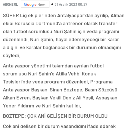
31 Aralık 2023 00:27
ABONE OL
News
SÜPER Lig ekiplerinden Antalyaspor’dan ayrılıp, Alman
ekibi Borussia Dortmund’a antrenör olarak transfer
olan futbol sorumlusu Nuri Şahin için veda programı
düzenlendi. Nuri Şahin, hayal edemeyeceği bir karar
aldığını ve karalar bağlanacak bir durumun olmadığını
söyledi.
Antalyaspor yönetimi takımdan ayrılan futbol
sorumlusu Nuri Şahin’e Atilla Vehbi Konuk
Tesisleri’nde veda programı düzenledi. Programa
Antalyaspor Başkanı Sinan Boztepe, Basın Sözcüsü
Alkan Evren, Başkan Vekili Deniz Ali Yeşil, Asbaşkan
Yener Yıldırım ve Nuri Şahin katıldı.
BOZTEPE: ÇOK ANİ GELİŞEN BİR DURUM OLDU
Çok ani gelişen bir durum yaşandığını ifade ederek