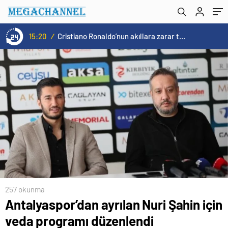
15:20
/
Cristiano Ronaldo’nun akıllara zarar tüm kariyerinin istatistiğini çıkardık !
257 okunma
Antalyaspor’dan ayrılan Nuri Şahin için
veda programı düzenlendi