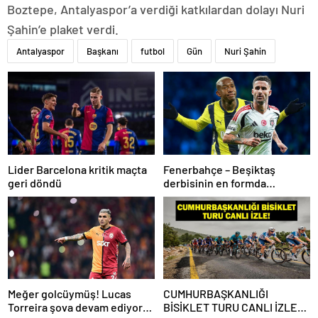
Boztepe, Antalyaspor’a verdiği katkılardan dolayı Nuri
Şahin’e plaket verdi.
Antalyaspor
Başkanı
futbol
Gün
Nuri Şahin
Lider Barcelona kritik maçta
Fenerbahçe – Beşiktaş
geri döndü
derbisinin en formda
ayakları: Anderson Talisca ve
Rafa Silva
Meğer golcüymüş! Lucas
CUMHURBAŞKANLIĞI
Torreira şova devam ediyor…
BİSİKLET TURU CANLI İZLE: