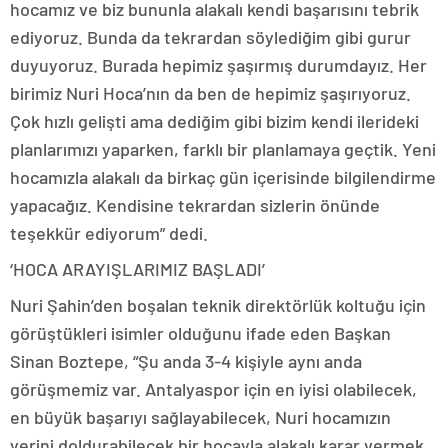
hocamız ve biz bununla alakalı kendi başarısını tebrik
ediyoruz. Bunda da tekrardan söylediğim gibi gurur
duyuyoruz. Burada hepimiz şaşırmış durumdayız. Her
birimiz Nuri Hoca’nın da ben de hepimiz şaşırıyoruz.
Çok hızlı gelişti ama dediğim gibi bizim kendi ilerideki
planlarımızı yaparken, farklı bir planlamaya geçtik. Yeni
hocamızla alakalı da birkaç gün içerisinde bilgilendirme
yapacağız. Kendisine tekrardan sizlerin önünde
teşekkür ediyorum” dedi.
‘HOCA ARAYIŞLARIMIZ BAŞLADI’
Nuri Şahin’den boşalan teknik direktörlük koltuğu için
görüştükleri isimler olduğunu ifade eden Başkan
Sinan Boztepe, “Şu anda 3-4 kişiyle aynı anda
görüşmemiz var. Antalyaspor için en iyisi olabilecek,
en büyük başarıyı sağlayabilecek, Nuri hocamızın
yerini doldurabilecek bir hocayla alakalı karar vermek