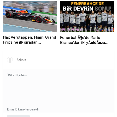
Cumhurbaşkanlığı Bisiklet
Yarışı Hangi Kanalda? İşte
İzmir Bisiklet Yarışı Bilgileri…
Max Verstappen, Miami Grand
FenerbahÃ§e’de Mario
Prix’sine ilk sıradan
Branco’dan iki yÄ±ldÄ±za
başlayacak
veda mesajÄ±: “Gelecek
sezon yoksunuz”
En az 10 karakter gerekli