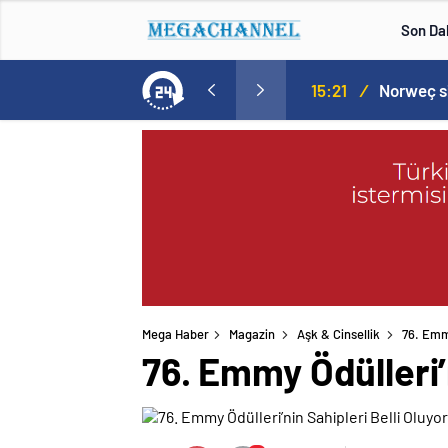
Son Da
aspor! Tam 5 futbolcu….
15:21
/
Mega Haber
Magazin
Aşk & Cinsellik
76. Emmy
76. Emmy Ödülleri’n