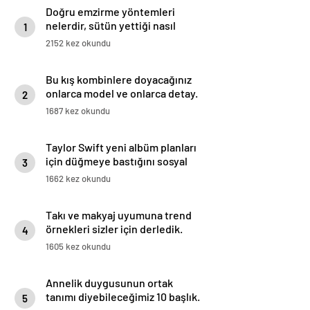
Doğru emzirme yöntemleri
nelerdir, sütün yettiği nasıl
1
anlaşılır?
2152 kez okundu
Bu kış kombinlere doyacağınız
onlarca model ve onlarca detay.
2
1687 kez okundu
Taylor Swift yeni albüm planları
için düğmeye bastığını sosyal
3
medyadan duyurdu!
1662 kez okundu
Takı ve makyaj uyumuna trend
örnekleri sizler için derledik.
4
1605 kez okundu
Annelik duygusunun ortak
tanımı diyebileceğimiz 10 başlık.
5