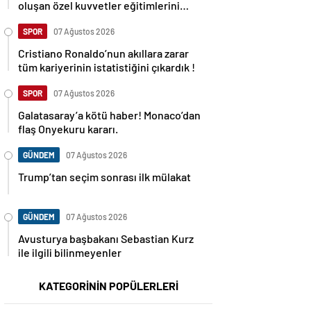
oluşan özel kuvvetler eğitimlerini
başlattı.
SPOR
07 Ağustos 2026
Cristiano Ronaldo’nun akıllara zarar
tüm kariyerinin istatistiğini çıkardık !
SPOR
07 Ağustos 2026
Galatasaray’a kötü haber! Monaco’dan
flaş Onyekuru kararı.
GÜNDEM
07 Ağustos 2026
Trump’tan seçim sonrası ilk mülakat
GÜNDEM
07 Ağustos 2026
Avusturya başbakanı Sebastian Kurz
ile ilgili bilinmeyenler
KATEGORİNİN POPÜLERLERİ