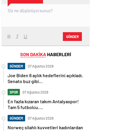
GÖNDER
SON DAKİKA
HABERLERİ
GÜNDEM
07 Ağustos 2026
Joe Biden 6 aylık hedeflerini açıkladı.
Senato buz gibi…
SPOR
07 Ağustos 2026
En fazla kızaran takım Antalyaspor!
Tam 5 futbolcu….
GÜNDEM
07 Ağustos 2026
Norweç silahlı kuvvetleri kadınlardan