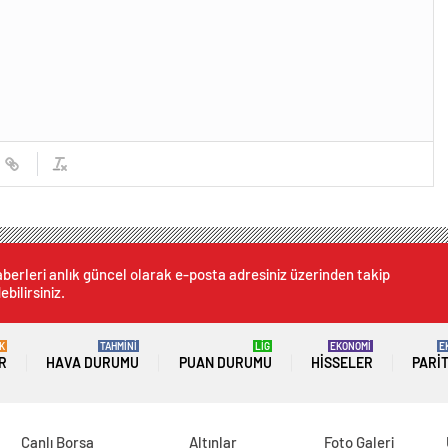
berleri anlık güncel olarak e-posta adresiniz üzerinden takip
ebilirsiniz.
K
TAHMİNİ
LİG
EKONOMİ
E
R
HAVA DURUMU
PUAN DURUMU
HISSELER
PARI
Canlı Borsa
Altınlar
Foto Galeri