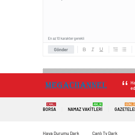
En az 10 karakter gerekli
Gönder
Ha
ed
CANLI
ANLIK
GÜNLÜ
BORSA
NAMAZ VAKITLERI
GAZETELE
Hava Durumu Dark
Canlı Tv Dark