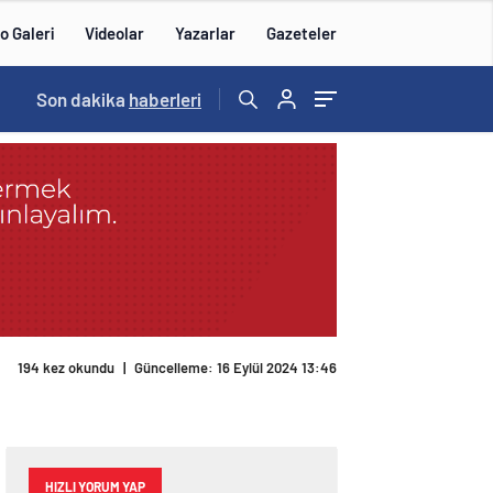
o Galeri
Videolar
Yazarlar
Gazeteler
15:20
Son dakika
/
haberleri
194 kez okundu
|
Güncelleme: 16 Eylül 2024 13:46
HIZLI YORUM YAP