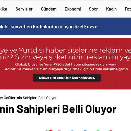
kika
Servisler
Gündem
Ekonomi
Spor
Kadın
Fot
Norweç silahlı kuvvetleri kadınlardan oluşan özel kuvvetler eğitimlerini başlattı.
 Ödülleri’nin Sahipleri Belli Oluyor
in Sahipleri Belli Oluyor