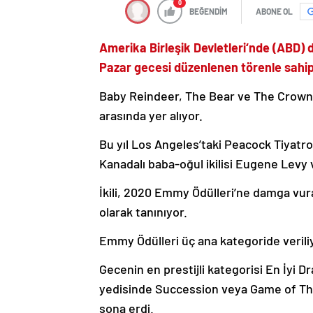
0
BEĞENDİM
ABONE OL
Amerika Birleşik Devletleri
‘nde (ABD) d
Pazar gecesi düzenlenen törenle sahipl
Baby Reindeer, The Bear ve The Crown gi
arasında yer alıyor.
Bu yıl Los Angeles’taki Peacock Tiyatro
Kanadalı baba-oğul ikilisi Eugene Levy
İkili, 2020 Emmy Ödülleri’ne damga vura
olarak tanınıyor.
Emmy Ödülleri üç ana kategoride veriliy
Gecenin en prestijli kategorisi En İyi D
yedisinde Succession veya Game of Thr
sona erdi.