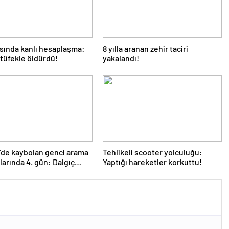
asında kanlı hesaplaşma:
8 yılla aranan zehir taciri
tüfekle öldürdü!
yakalandı!
’de kaybolan genci arama
Tehlikeli scooter yolculuğu:
larında 4. gün: Dalgıç
Yaptığı hareketler korkuttu!
rden birinin omzu çıktı!