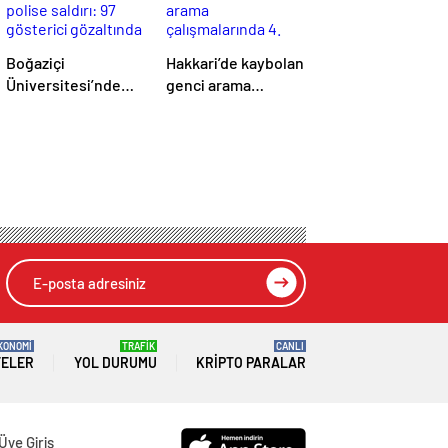
Boğaziçi
Hakkari’de kaybolan
Üniversitesi’nde
genci arama
polise saldırı: 97
çalışmalarında 4.
gösterici gözaltında
gün: Dalgıç
polislerden birinin
omzu çıktı!
KONOMİ
TRAFİK
CANLI
TELER
YOL DURUMU
KRIPTO PARALAR
Üye Giriş